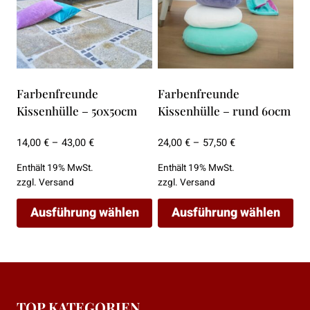
können
können
auf
auf
der
der
Produktseite
Produktseite
gewählt
gewählt
Farbenfreunde
Farbenfreunde
werden
werden
Kissenhülle – 50x50cm
Kissenhülle – rund 60cm
Preisspanne:
Preisspanne:
14,00
€
–
43,00
€
24,00
€
–
57,50
€
14,00 €
24,00 €
Enthält 19% MwSt.
Enthält 19% MwSt.
bis
bis
zzgl.
Versand
zzgl.
Versand
43,00 €
57,50 €
Ausführung wählen
Ausführung wählen
Dieses
Dieses
Produkt
Produkt
weist
weist
mehrere
mehrere
TOP KATEGORIEN