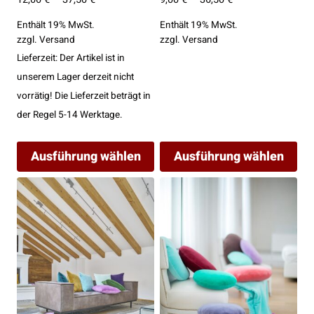
12,00 €
9,00 €
Enthält 19% MwSt.
Enthält 19% MwSt.
bis
bis
zzgl.
Versand
zzgl.
Versand
37,50 €
36,50 €
Lieferzeit: Der Artikel ist in
unserem Lager derzeit nicht
vorrätig! Die Lieferzeit beträgt in
der Regel 5-14 Werktage.
Ausführung wählen
Ausführung wählen
Dieses
Dieses
Produkt
Produkt
weist
weist
mehrere
mehrere
Varianten
Varianten
auf.
auf.
Die
Die
Optionen
Optionen