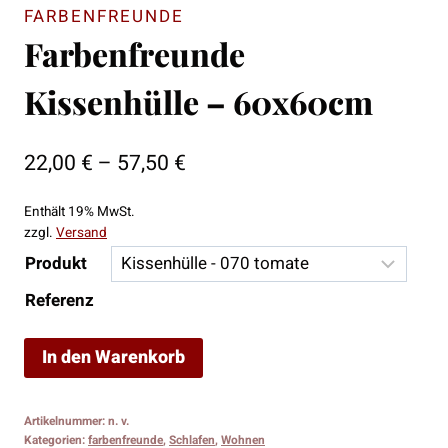
FARBENFREUNDE
Farbenfreunde
Kissenhülle – 60x60cm
Preisspanne:
22,00
€
–
57,50
€
22,00 €
Enthält 19% MwSt.
bis
zzgl.
Versand
57,50 €
Produkt
Referenz
Farbenfreunde
In den Warenkorb
Kissenhülle
-
Artikelnummer:
n. v.
60x60cm
Kategorien:
farbenfreunde
,
Schlafen
,
Wohnen