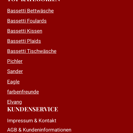
Varianten
Varianten
auf.
auf.
Bassetti Bettwäsche
Die
Die
Bassetti Foulards
Optionen
Optionen
Bassetti Kissen
können
können
auf
auf
Bassetti Plaids
der
der
Bassetti Tischwäsche
Produktseite
Produktseite
Pichler
gewählt
gewählt
Sander
werden
werden
Eagle
farbenfreunde
Elvang
KUNDENSERVICE
Impressum & Kontakt
AGB & Kundeninformationen