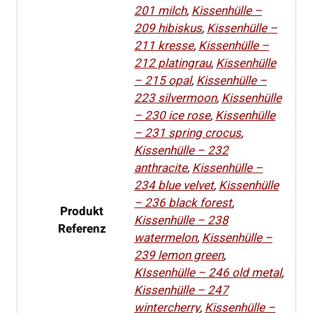
201 milch
,
Kissenhülle –
209 hibiskus
,
Kissenhülle –
211 kresse
,
Kissenhülle –
212 platingrau
,
Kissenhülle
– 215 opal
,
Kissenhülle –
223 silvermoon
,
Kissenhülle
– 230 ice rose
,
Kissenhülle
– 231 spring crocus
,
Kissenhülle – 232
anthracite
,
Kissenhülle –
234 blue velvet
,
Kissenhülle
– 236 black forest
,
Produkt
Kissenhülle – 238
Referenz
watermelon
,
Kissenhülle –
239 lemon green
,
KIssenhülle – 246 old metal
,
Kissenhülle – 247
wintercherry
,
Kissenhülle –