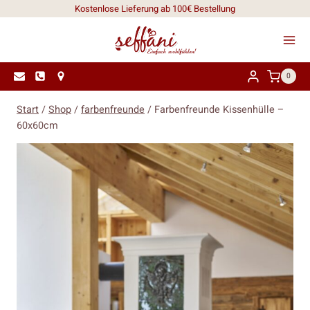
Zum
Kostenlose Lieferung ab 100€ Bestellung
Inhalt
springen
0
Start
/
Shop
/
farbenfreunde
/
Farbenfreunde Kissenhülle –
60x60cm