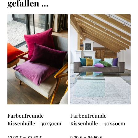
gefallen …
Farbenfreunde
Farbenfreunde
Kissenhülle – 30x50cm
Kissenhülle – 40x40cm
Preisspanne:
Preisspanne:
12,00
€
–
37,50
€
9,00
€
–
36,50
€