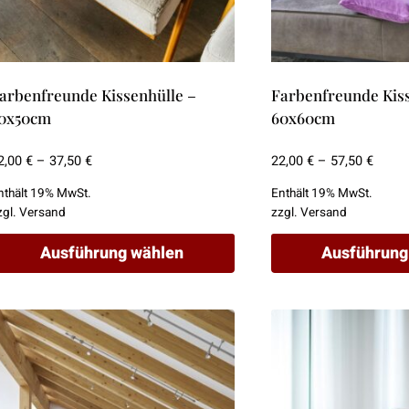
arbenfreunde Kissenhülle –
Farbenfreunde Kiss
0x50cm
60x60cm
Preisspanne:
Preis
2,00
€
–
37,50
€
22,00
€
–
57,50
€
12,00 €
22,00 
nthält 19% MwSt.
Enthält 19% MwSt.
bis
bis
zgl.
Versand
zzgl.
Versand
37,50 €
57,50 
Ausführung wählen
Ausführung
ieses
Dieses
rodukt
Produkt
eist
weist
ehrere
mehrere
arianten
Varianten
uf.
auf.