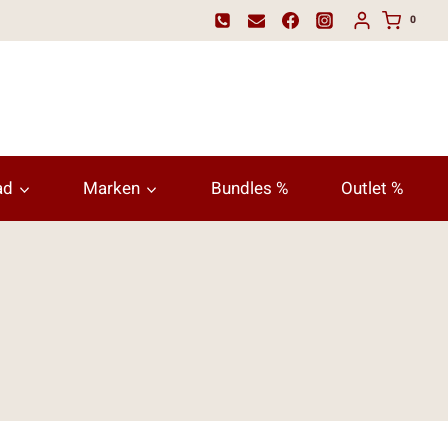
0
ad
Marken
Bundles %
Outlet %