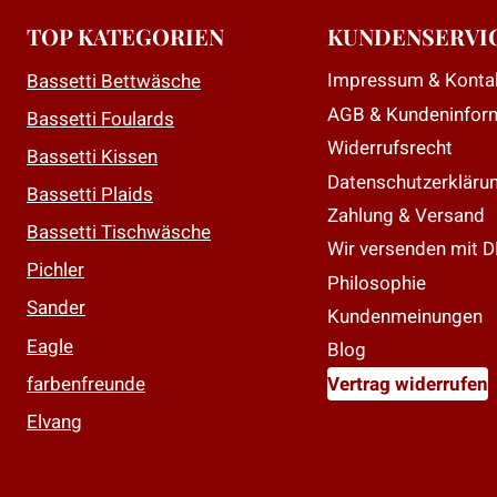
D
TOP KATEGORIEN
KUNDENSERVI
O
Impressum & Konta
Bassetti Bettwäsche
k
AGB & Kundeninfor
a
Bassetti Foulards
d
Widerrufsrecht
Bassetti Kissen
P
Datenschutzerkläru
Bassetti Plaids
g
Zahlung & Versand
Bassetti Tischwäsche
w
Wir versenden mit 
Pichler
Philosophie
Sander
Kundenmeinungen
Eagle
Blog
farbenfreunde
Vertrag widerrufen
Elvang