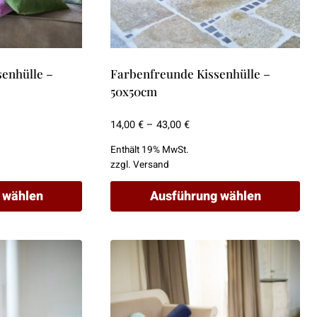
enhülle –
Farbenfreunde Kissenhülle –
50x50cm
spanne:
Preisspanne:
14,00
€
–
43,00
€
€
14,00 €
Enthält 19% MwSt.
bis
zzgl.
Versand
€
43,00 €
 wählen
Ausführung wählen
Dieses
Produkt
weist
mehrere
Varianten
auf.