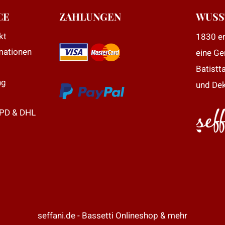
ie
CE
ZAHLUNGEN
WUSS
ptionen
kt
1830 er
önnen
mationen
eine Ge
uf
er
Batistt
roduktseite
ng
und Dek
ewählt
erden
DPD & DHL
seffani.de - Bassetti Onlineshop & mehr