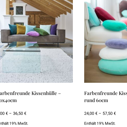
ie
Die
ptionen
Optionen
önnen
können
uf
auf
er
der
roduktseite
Produktseite
ewählt
gewählt
erden
werden
arbenfreunde Kissenhülle –
Farbenfreunde Kiss
0x40cm
rund 60cm
Preisspanne:
Preis
,00
€
–
36,50
€
24,00
€
–
57,50
€
9,00 €
24,00 
nthält 19% MwSt.
Enthält 19% MwSt.
bis
bis