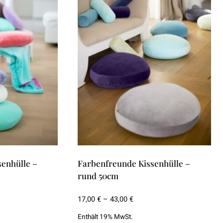
Die
Optionen
können
auf
der
Produktseite
gewählt
werden
enhülle –
Farbenfreunde Kissenhülle –
rund 50cm
spanne:
Preisspanne:
17,00
€
–
43,00
€
€
17,00 €
Enthält 19% MwSt.
bis