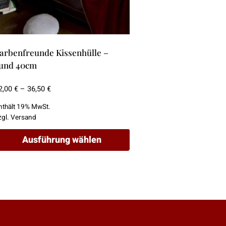
arbenfreunde Kissenhülle –
und 40cm
Preisspanne:
2,00
€
–
36,50
€
12,00 €
nthält 19% MwSt.
bis
zgl.
Versand
36,50 €
Ausführung wählen
ieses
rodukt
eist
ehrere
arianten
uf.