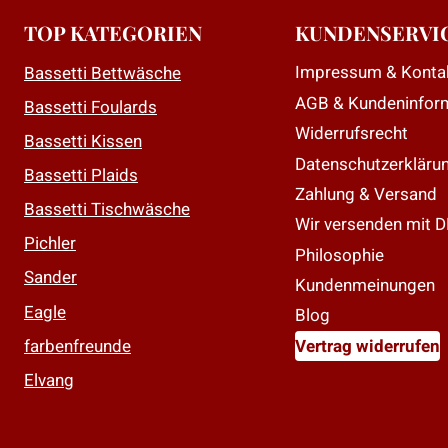
D
TOP KATEGORIEN
KUNDENSERVI
O
Impressum & Konta
Bassetti Bettwäsche
k
AGB & Kundeninfor
a
Bassetti Foulards
d
Widerrufsrecht
Bassetti Kissen
P
Datenschutzerkläru
Bassetti Plaids
g
Zahlung & Versand
Bassetti Tischwäsche
w
Wir versenden mit 
Pichler
Philosophie
Sander
Kundenmeinungen
Eagle
Blog
farbenfreunde
Vertrag widerrufen
Elvang