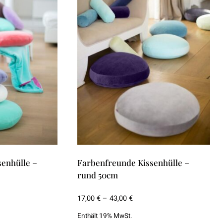
Die
Optionen
können
auf
der
Produktseite
gewählt
werden
enhülle –
Farbenfreunde Kissenhülle –
rund 50cm
spanne:
Preisspanne:
17,00
€
–
43,00
€
€
17,00 €
Enthält 19% MwSt.
bis