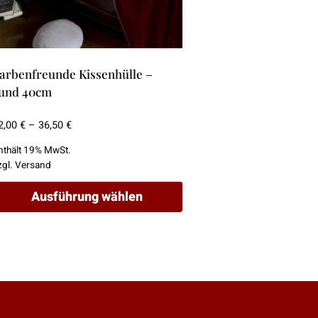
arbenfreunde Kissenhülle –
und 40cm
Preisspanne:
2,00
€
–
36,50
€
12,00 €
nthält 19% MwSt.
bis
zgl.
Versand
36,50 €
Ausführung wählen
ieses
rodukt
eist
ehrere
arianten
uf.