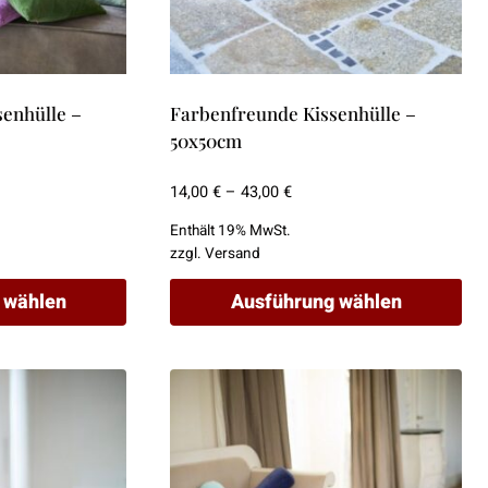
enhülle –
Farbenfreunde Kissenhülle –
50x50cm
spanne:
Preisspanne:
14,00
€
–
43,00
€
€
14,00 €
Enthält 19% MwSt.
bis
zzgl.
Versand
€
43,00 €
 wählen
Ausführung wählen
Dieses
Produkt
weist
mehrere
Varianten
auf.