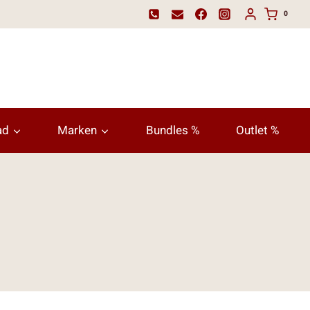
0
ad
Marken
Bundles %
Outlet %