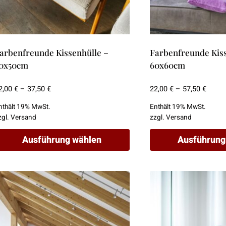
arbenfreunde Kissenhülle –
Farbenfreunde Kiss
0x50cm
60x60cm
Preisspanne:
Preis
2,00
€
–
37,50
€
22,00
€
–
57,50
€
12,00 €
22,00 
nthält 19% MwSt.
Enthält 19% MwSt.
bis
bis
zgl.
Versand
zzgl.
Versand
37,50 €
57,50 
Ausführung wählen
Ausführung
ieses
Dieses
rodukt
Produkt
eist
weist
ehrere
mehrere
arianten
Varianten
uf.
auf.