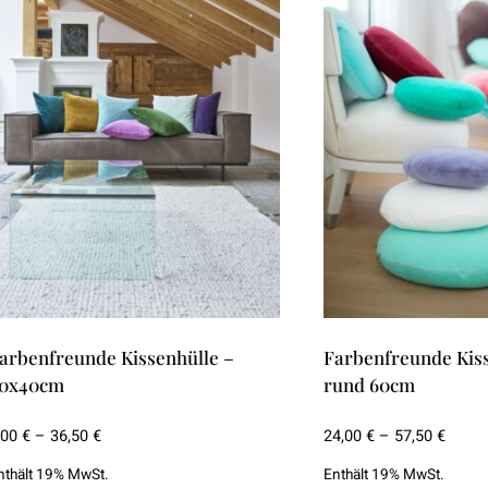
ie
Die
ptionen
Optionen
önnen
können
uf
auf
er
der
roduktseite
Produktseite
ewählt
gewählt
erden
werden
arbenfreunde Kissenhülle –
Farbenfreunde Kiss
0x40cm
rund 60cm
Preisspanne:
Preis
,00
€
–
36,50
€
24,00
€
–
57,50
€
9,00 €
24,00 
nthält 19% MwSt.
Enthält 19% MwSt.
bis
bis