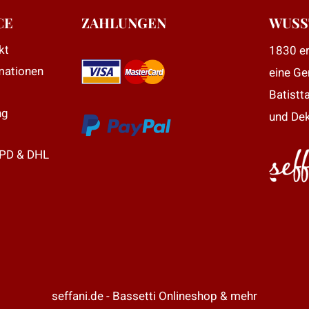
ie
CE
ZAHLUNGEN
WUSS
ptionen
kt
1830 er
önnen
mationen
eine Ge
uf
er
Batistt
roduktseite
ng
und Dek
ewählt
erden
DPD & DHL
seffani.de - Bassetti Onlineshop & mehr