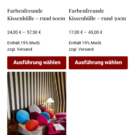
Produktseite
Produktseite
gewählt
gewählt
Farbenfreunde
Farbenfreunde
werden
werden
Kissenhülle – rund 60cm
Kissenhülle – rund 50cm
Preisspanne:
Preisspanne:
24,00
€
–
57,50
€
17,00
€
–
43,00
€
24,00 €
17,00 €
Enthält 19% MwSt.
Enthält 19% MwSt.
bis
bis
zzgl.
Versand
zzgl.
Versand
57,50 €
43,00 €
Ausführung wählen
Ausführung wählen
Dieses
Dieses
Produkt
Produkt
weist
weist
mehrere
mehrere
Varianten
Varianten
auf.
auf.
Die
Die
Optionen
Optionen