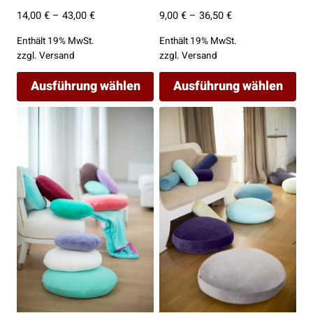
Preisspanne:
Preisspanne:
14,00
€
–
43,00
€
9,00
€
–
36,50
€
14,00 €
9,00 €
Enthält 19% MwSt.
Enthält 19% MwSt.
bis
bis
zzgl.
Versand
zzgl.
Versand
43,00 €
36,50 €
Ausführung wählen
Ausführung wählen
Dieses
Dieses
Produkt
Produkt
weist
weist
mehrere
mehrere
Varianten
Varianten
auf.
auf.
Die
Die
Optionen
Optionen
können
können
auf
auf
der
der