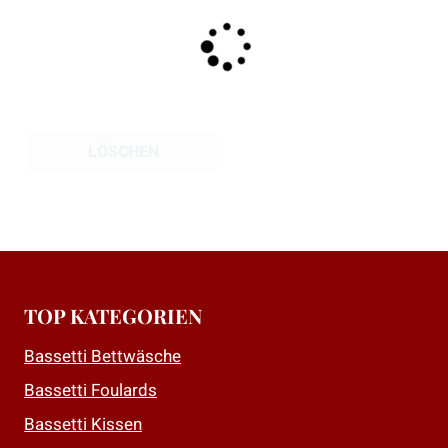
auf.
Die
Optionen
können
auf
der
LÖSCHEN
Produktseite
gewählt
werden
TOP KATEGORIEN
Bassetti Bettwäsche
Bassetti Foulards
Bassetti Kissen