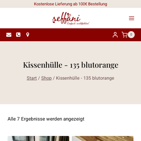
Zum
Kostenlose Lieferung ab 100€ Bestellung
Inhalt
springen
0
Kissenhülle - 135 blutorange
Start
/
Shop
/
Kissenhülle - 135 blutorange
Nach
Alle 7 Ergebnisse werden angezeigt
Aktualität
sortiert