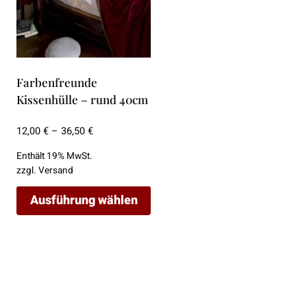
können
können
auf
auf
der
der
Produktseite
Produktseite
gewählt
gewählt
Farbenfreunde
werden
werden
Kissenhülle – rund 40cm
Preisspanne:
12,00
€
–
36,50
€
12,00 €
Enthält 19% MwSt.
bis
zzgl.
Versand
36,50 €
Ausführung wählen
Dieses
Produkt
weist
mehrere
Varianten