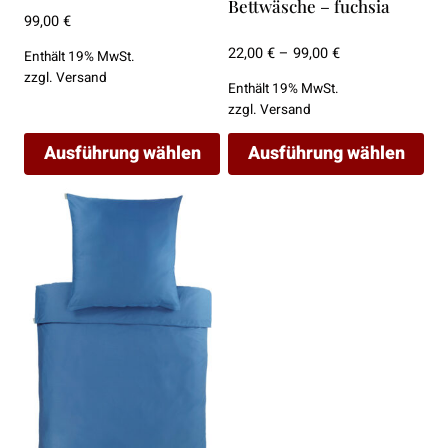
Bettwäsche – fuchsia
99,00
€
der
der
Produktseite
Produktseite
Preisspanne:
22,00
€
–
99,00
€
Enthält 19% MwSt.
22,00 €
gewählt
gewählt
zzgl.
Versand
Enthält 19% MwSt.
bis
werden
werden
zzgl.
Versand
99,00 €
Ausführung wählen
Ausführung wählen
Dieses
Dieses
Produkt
Produkt
weist
weist
mehrere
mehrere
Varianten
Varianten
auf.
auf.
Die
Die
Optionen
Optionen
können
können
auf
auf