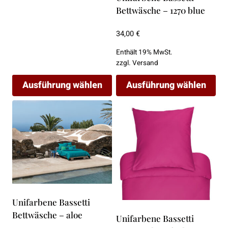
Bettwäsche – 1270 blue
34,00
€
Enthält 19% MwSt.
zzgl.
Versand
Ausführung wählen
Ausführung wählen
Dieses
Dieses
Produkt
Produkt
weist
weist
mehrere
mehrere
Varianten
Varianten
auf.
auf.
Die
Die
Optionen
Optionen
Unifarbene Bassetti
können
können
Bettwäsche – aloe
Unifarbene Bassetti
auf
auf