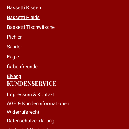
auf
auf
Bassetti Kissen
der
der
Bassetti Plaids
Produktseite
Produktseite
Bassetti Tischwäsche
gewählt
gewählt
werden
werden
Pichler
Sander
Eagle
farbenfreunde
Elvang
KUNDENSERVICE
Impressum & Kontakt
AGB & Kundeninformationen
Widerrufsrecht
Datenschutzerklärung