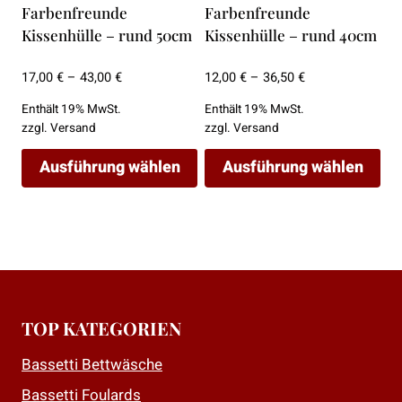
Farbenfreunde
Farbenfreunde
werden
werden
Kissenhülle – rund 50cm
Kissenhülle – rund 40cm
Preisspanne:
Preisspanne:
17,00
€
–
43,00
€
12,00
€
–
36,50
€
17,00 €
12,00 €
Enthält 19% MwSt.
Enthält 19% MwSt.
bis
bis
zzgl.
Versand
zzgl.
Versand
43,00 €
36,50 €
Ausführung wählen
Ausführung wählen
Dieses
Dieses
Produkt
Produkt
weist
weist
mehrere
mehrere
Varianten
Varianten
auf.
auf.
TOP KATEGORIEN
Die
Die
Bassetti Bettwäsche
Optionen
Optionen
können
können
Bassetti Foulards