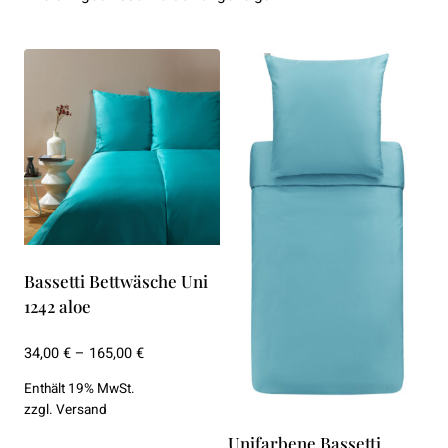
Aktualität
sortiert
Bassetti Bettwäsche Uni
1242 aloe
Preisspanne:
34,00
€
–
165,00
€
34,00 €
Enthält 19% MwSt.
bis
zzgl.
Versand
165,00 €
Unifarbene Bassetti