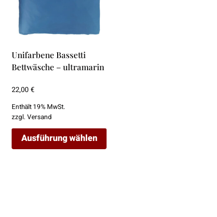
der
der
Produktseite
Produktseite
gewählt
gewählt
werden
werden
Unifarbene Bassetti
Bettwäsche – ultramarin
22,00
€
Enthält 19% MwSt.
zzgl.
Versand
Ausführung wählen
Dieses
Produkt
weist
mehrere
Varianten