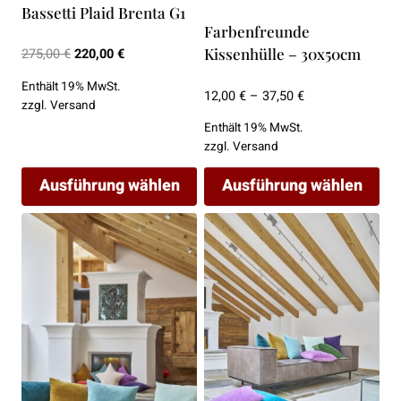
Produktseite
Produktseite
Bassetti Plaid Brenta G1
gewählt
gewählt
Farbenfreunde
werden
werden
Ursprünglicher
Aktueller
Kissenhülle – 30x50cm
275,00
€
220,00
€
Preis
Preis
Enthält 19% MwSt.
war:
ist:
Preisspanne:
12,00
€
–
37,50
€
zzgl.
Versand
275,00 €
220,00 €.
12,00 €
Enthält 19% MwSt.
bis
zzgl.
Versand
37,50 €
Ausführung wählen
Ausführung wählen
Dieses
Dieses
Produkt
Produkt
weist
weist
mehrere
mehrere
Varianten
Varianten
auf.
auf.
Die
Die
Optionen
Optionen