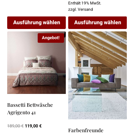
Enthält 19% MwSt.
bis
zzgl.
Versand
319,00 €
Ausführung wählen
Ausführung wählen
Dieses
Dieses
Angebot!
Produkt
Produkt
weist
weist
mehrere
mehrere
Varianten
Varianten
auf.
auf.
Die
Die
Optionen
Optionen
können
können
Bassetti Bettwäsche
auf
auf
Agrigento 41
der
der
Produktseite
Produktseite
Ursprünglicher
Aktueller
189,00
€
119,00
€
gewählt
gewählt
Farbenfreunde
Preis
Preis