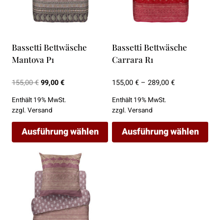
können
können
auf
auf
der
der
Bassetti Bettwäsche
Bassetti Bettwäsche
Produktseite
Produktseite
Mantova P1
Carrara R1
gewählt
gewählt
werden
werden
Ursprünglicher
Aktueller
Preisspanne:
155,00
€
99,00
€
155,00
€
–
289,00
€
Preis
Preis
155,00 €
Enthält 19% MwSt.
Enthält 19% MwSt.
war:
ist:
bis
zzgl.
Versand
zzgl.
Versand
155,00 €
99,00 €.
289,00 €
Ausführung wählen
Ausführung wählen
Dieses
Dieses
Produkt
Produkt
weist
weist
mehrere
mehrere
Varianten
Varianten
auf.
auf.