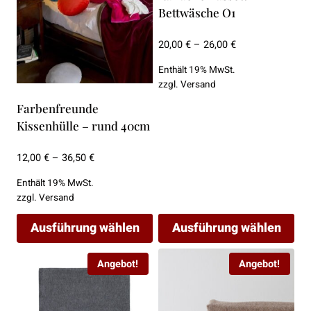
Bettwäsche O1
Optionen
Optionen
können
können
Preisspanne:
20,00
€
–
26,00
€
auf
auf
20,00 €
der
der
Enthält 19% MwSt.
bis
zzgl.
Versand
Produktseite
Produktseite
26,00 €
gewählt
gewählt
Farbenfreunde
werden
werden
Kissenhülle – rund 40cm
Preisspanne:
12,00
€
–
36,50
€
12,00 €
Enthält 19% MwSt.
bis
zzgl.
Versand
36,50 €
Ausführung wählen
Ausführung wählen
Dieses
Dieses
Angebot!
Angebot!
Produkt
Produkt
weist
weist
mehrere
mehrere