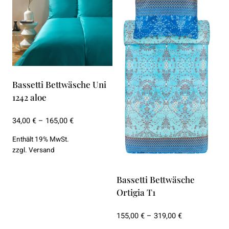
mehrere
mehrere
Varianten
Varianten
auf.
auf.
Die
Die
Optionen
Optionen
können
können
Bassetti Bettwäsche Uni
auf
auf
1242 aloe
der
der
Produktseite
Produktseite
Preisspanne:
34,00
€
–
165,00
€
34,00 €
gewählt
gewählt
Enthält 19% MwSt.
bis
werden
werden
zzgl.
Versand
165,00 €
Bassetti Bettwäsche
Ortigia T1
Preisspanne:
155,00
€
–
319,00
€
155,00 €