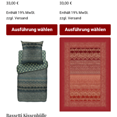
33,00
€
33,00
€
Enthält 19% MwSt.
Enthält 19% MwSt.
zzgl.
Versand
zzgl.
Versand
Ausführung wählen
Ausführung wählen
Dieses
Dieses
Produkt
Produkt
weist
weist
mehrere
mehrere
Varianten
Varianten
auf.
auf.
Die
Die
Optionen
Optionen
können
können
auf
auf
der
der
Bassetti Kissenhülle
Produktseite
Produktseite