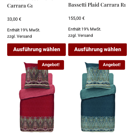
Bassetti Plaid Carrara R1
Carrara G1
gewählt
gewählt
werden
werden
155,00
€
33,00
€
Enthält 19% MwSt.
Enthält 19% MwSt.
zzgl.
Versand
zzgl.
Versand
Ausführung wählen
Ausführung wählen
Dieses
Dieses
Angebot!
Angebot!
Produkt
Produkt
weist
weist
mehrere
mehrere
Varianten
Varianten
auf.
auf.
Die
Die
Optionen
Optionen
können
können
auf
auf