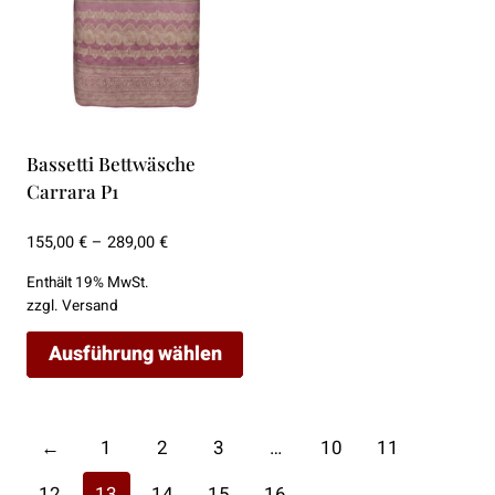
Die
Die
Optionen
Optionen
können
können
auf
auf
der
der
Bassetti Bettwäsche
Produktseite
Produktseite
Carrara P1
gewählt
gewählt
werden
werden
Preisspanne:
155,00
€
–
289,00
€
155,00 €
Enthält 19% MwSt.
bis
zzgl.
Versand
289,00 €
Ausführung wählen
Dieses
Produkt
←
1
2
3
…
10
11
weist
mehrere
12
13
14
15
16
→