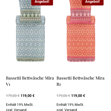
Angebot!
Angebot!
Bassetti Bettwäsche Mira
Bassetti Bettwäsche Mira
V1
R1
Ursprünglicher
Aktueller
Ursprünglicher
Aktueller
179,00
€
119,00
€
179,00
€
119,00
€
Preis
Preis
Preis
Preis
Enthält 19% MwSt.
Enthält 19% MwSt.
war:
ist:
war:
ist:
zzgl.
Versand
zzgl.
Versand