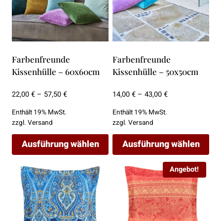
können
können
auf
auf
der
der
Produktseite
Produktseite
gewählt
gewählt
Farbenfreunde
Farbenfreunde
werden
werden
Kissenhülle – 60x60cm
Kissenhülle – 50x50cm
Preisspanne:
Preisspanne:
22,00
€
–
57,50
€
14,00
€
–
43,00
€
22,00 €
14,00 €
Enthält 19% MwSt.
Enthält 19% MwSt.
bis
bis
zzgl.
Versand
zzgl.
Versand
57,50 €
43,00 €
Ausführung wählen
Ausführung wählen
Dieses
Dieses
Angebot!
Produkt
Produkt
weist
weist
mehrere
mehrere
Varianten
Varianten