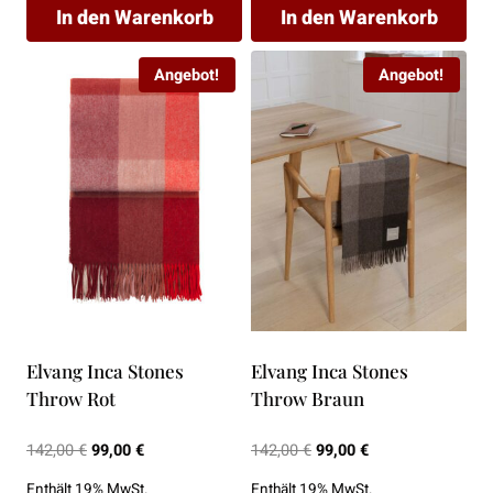
In den Warenkorb
In den Warenkorb
Angebot!
Angebot!
Elvang Inca Stones
Elvang Inca Stones
Throw Rot
Throw Braun
Ursprünglicher
Aktueller
Ursprünglicher
Aktueller
142,00
€
99,00
€
142,00
€
99,00
€
Preis
Preis
Preis
Preis
Enthält 19% MwSt.
Enthält 19% MwSt.