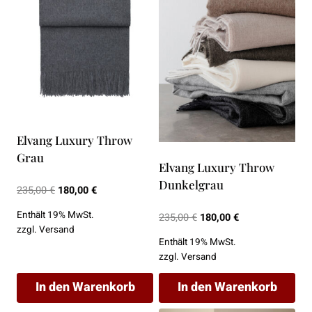
Varianten
Varianten
auf.
auf.
Die
Die
Optionen
Optionen
können
können
auf
auf
der
der
Elvang Luxury Throw
Produktseite
Produktseite
Grau
gewählt
gewählt
Elvang Luxury Throw
werden
werden
Dunkelgrau
Ursprünglicher
Aktueller
235,00
€
180,00
€
Preis
Preis
Enthält 19% MwSt.
Ursprünglicher
Aktueller
235,00
€
180,00
€
war:
ist:
zzgl.
Versand
Preis
Preis
235,00 €
180,00 €.
Enthält 19% MwSt.
war:
ist:
zzgl.
Versand
235,00 €
180,00 €.
In den Warenkorb
In den Warenkorb