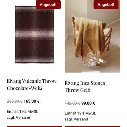
Angebot!
Angebot!
Elvang Vulcanic Throw
Elvang Inca Stones
Chocolate-Weiß
Throw Gelb
Ursprünglicher
Aktueller
235,00
€
165,00
€
Ursprünglicher
Aktueller
142,00
€
99,00
€
Preis
Preis
Preis
Preis
Enthält 19% MwSt.
Enthält 19% MwSt.
war:
ist:
war:
ist:
zzgl.
Versand
zzgl.
Versand
235,00 €
165,00 €.
142,00 €
99,00 €.