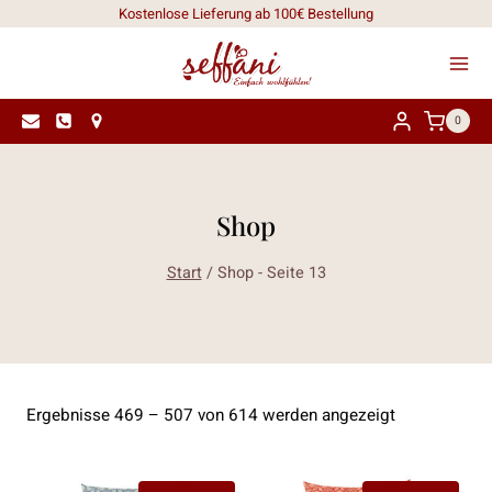
Zum
Kostenlose Lieferung ab 100€ Bestellung
Inhalt
springen
0
Shop
Start
/
Shop
- Seite 13
Nach
Ergebnisse 469 – 507 von 614 werden angezeigt
Aktualität
sortiert