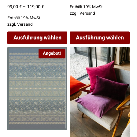
Preis
Preis
Preisspanne:
99,00
€
–
119,00
€
Enthält 19% MwSt.
war:
ist:
zzgl.
Versand
99,00 €
155,00 €
119,00 €.
Enthält 19% MwSt.
bis
zzgl.
Versand
119,00 €
Ausführung wählen
Ausführung wählen
Dieses
Dieses
Angebot!
Produkt
Produkt
weist
weist
mehrere
mehrere
Varianten
Varianten
auf.
auf.
Die
Die
Optionen
Optionen
können
können
auf
auf
der
der