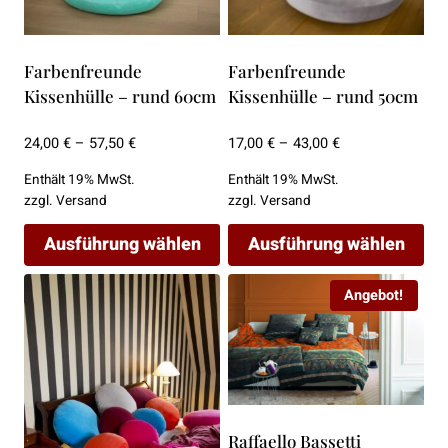
der
der
Produktseite
Produktseite
gewählt
gewählt
Farbenfreunde
Farbenfreunde
werden
werden
Kissenhülle – rund 60cm
Kissenhülle – rund 50cm
Preisspanne:
Preisspanne:
24,00
€
–
57,50
€
17,00
€
–
43,00
€
24,00 €
17,00 €
Enthält 19% MwSt.
Enthält 19% MwSt.
bis
bis
zzgl.
Versand
zzgl.
Versand
57,50 €
43,00 €
Ausführung wählen
Ausführung wählen
Dieses
Dieses
Angebot!
Produkt
Produkt
weist
weist
mehrere
mehrere
Varianten
Varianten
auf.
auf.
Die
Die
Raffaello Bassetti