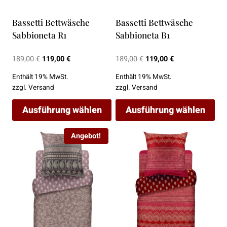
der
der
Bassetti Bettwäsche
Bassetti Bettwäsche
Produktseite
Produktseite
Sabbioneta R1
Sabbioneta B1
gewählt
gewählt
werden
werden
Ursprünglicher
Aktueller
Ursprünglicher
Aktueller
189,00
€
119,00
€
189,00
€
119,00
€
Preis
Preis
Preis
Preis
Enthält 19% MwSt.
Enthält 19% MwSt.
war:
ist:
war:
ist:
zzgl.
Versand
zzgl.
Versand
189,00 €
119,00 €.
189,00 €
119,00 €.
Ausführung wählen
Ausführung wählen
Dieses
Dieses
Angebot!
Produkt
Produkt
weist
weist
mehrere
mehrere
Varianten
Varianten
auf.
auf.
Die
Die
Optionen
Optionen