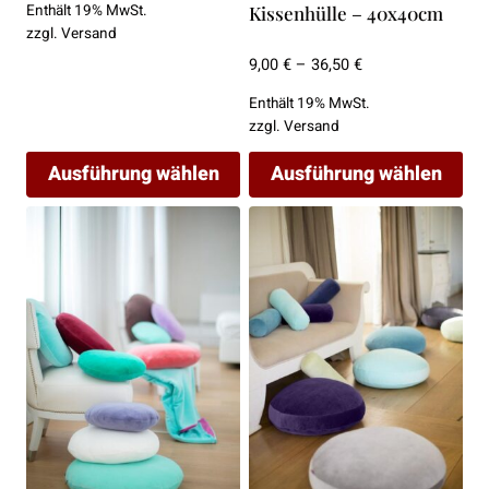
Enthält 19% MwSt.
werden
werden
Kissenhülle – 40x40cm
war:
ist:
zzgl.
Versand
189,00 €
119,00 €.
Preisspanne:
9,00
€
–
36,50
€
9,00 €
Enthält 19% MwSt.
bis
zzgl.
Versand
36,50 €
Ausführung wählen
Ausführung wählen
Dieses
Dieses
Produkt
Produkt
weist
weist
mehrere
mehrere
Varianten
Varianten
auf.
auf.
Die
Die
Optionen
Optionen
können
können
auf
auf