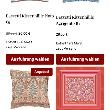
Die
Die
Optionen
Optionen
Bassetti Kissenhülle Noto
Bassetti Kissenhülle
können
können
G1
Agrigento B1
auf
auf
der
der
Ursprünglicher
Aktueller
28,00
€
20,00
€
28,00
€
Produktseite
Produktseite
Preis
Preis
Enthält 19% MwSt.
gewählt
gewählt
Enthält 19% MwSt.
war:
ist:
zzgl.
Versand
zzgl.
Versand
werden
werden
28,00 €
20,00 €.
Ausführung wählen
Ausführung wählen
Dieses
Dieses
Angebot!
Produkt
Produkt
weist
weist
mehrere
mehrere
Varianten
Varianten
auf.
auf.
Die
Die