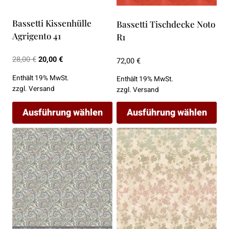
Optionen
Optionen
können
können
Bassetti Kissenhülle
Bassetti Tischdecke Noto
auf
auf
Agrigento 41
R1
der
der
Ursprünglicher
Aktueller
28,00
€
20,00
€
72,00
€
Produktseite
Produktseite
Preis
Preis
gewählt
gewählt
Enthält 19% MwSt.
Enthält 19% MwSt.
war:
ist:
zzgl.
Versand
werden
werden
zzgl.
Versand
28,00 €
20,00 €.
Ausführung wählen
Ausführung wählen
Dieses
Dieses
Produkt
Produkt
weist
weist
mehrere
mehrere
Varianten
Varianten
auf.
auf.
Die
Die
Optionen
Optionen