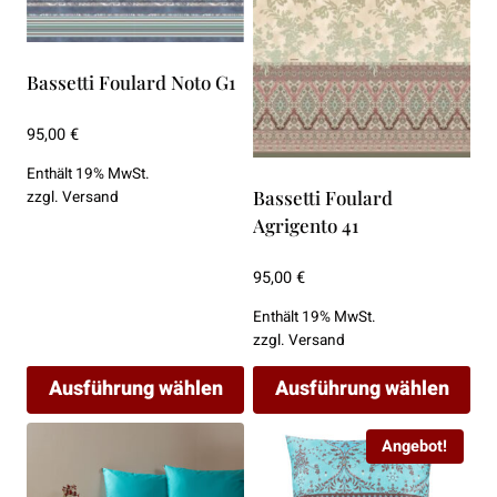
können
können
auf
auf
Bassetti Foulard Noto G1
der
der
Produktseite
Produktseite
95,00
€
gewählt
gewählt
werden
werden
Enthält 19% MwSt.
Bassetti Foulard
zzgl.
Versand
Agrigento 41
95,00
€
Enthält 19% MwSt.
zzgl.
Versand
Ausführung wählen
Ausführung wählen
Dieses
Dieses
Angebot!
Produkt
Produkt
weist
weist