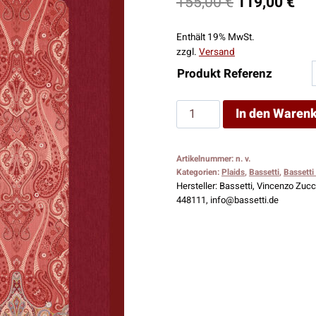
Ursprünglic
Akt
155,00
€
119,00
€
Preis
Pre
Enthält 19% MwSt.
war:
ist:
zzgl.
Versand
155,00 €
119
Produkt Referenz
Bassetti
In den Waren
Plaid
Ragusa
Artikelnummer:
n. v.
R1
Kategorien:
Plaids
,
Bassetti
,
Bassetti
Menge
Hersteller:
Bassetti, Vincenzo Zucch
448111, info@bassetti.de