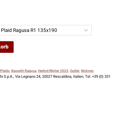
her
ueller
is
,00 €.
korb
 Plaids
,
Bassetti Ragusa
,
Herbst/Winter 2023
,
Outlet
,
Wohnen
i S.p.A., Via Legnano 24, 20027 Rescaldina, Italien, Tel. +39 (0) 331