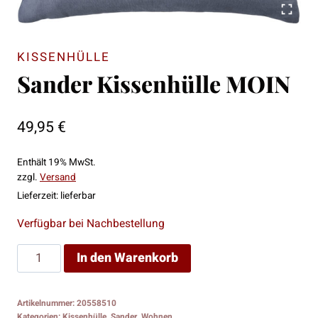
KISSENHÜLLE
Sander Kissenhülle MOIN
49,95
€
Enthält 19% MwSt.
zzgl.
Versand
Lieferzeit: lieferbar
Verfügbar bei Nachbestellung
Sander
In den Warenkorb
Kissenhülle
MOIN
Artikelnummer:
20558510
Menge
Kategorien:
Kissenhülle
,
Sander
,
Wohnen