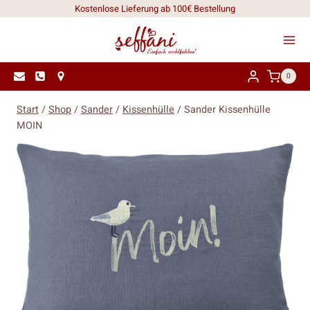
Zum
Kostenlose Lieferung ab 100€ Bestellung
Inhalt
springen
0
Start
/
Shop
/
Sander
/
Kissenhülle
/
Sander Kissenhülle
MOIN