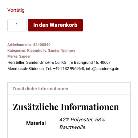
Vorrätig
Sander
In den Warenkorb
Kissenhülle
DOLCE
Artikelnummer:
52408840
VITA
Kategorien:
Kissenhülle
,
Sander
,
Wohnen
Menge
Marke:
Sander
Hersteller:
Sander GmbH & Co. KG, Im Bachgrund 16, 40667
Meerbusch-Büderich, Tel. +49 2132 99696-0, info@sander-kg.de
Zusätzliche Informationen
Zusätzliche Informationen
42% Polyester, 58%
Material
Baumwolle