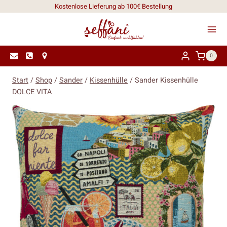
Zum
Kostenlose Lieferung ab 100€ Bestellung
Inhalt
springen
0
Start
/
Shop
/
Sander
/
Kissenhülle
/
Sander Kissenhülle
DOLCE VITA