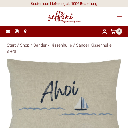
Zum
Kostenlose Lieferung ab 100€ Bestellung
Inhalt
springen
0
Start
/
Shop
/
Sander
/
Kissenhülle
/
Sander Kissenhülle
AHOI