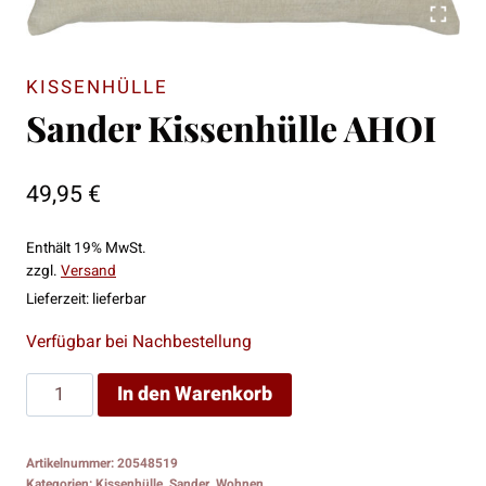
KISSENHÜLLE
Sander Kissenhülle AHOI
49,95
€
Enthält 19% MwSt.
zzgl.
Versand
Lieferzeit: lieferbar
Verfügbar bei Nachbestellung
Sander
In den Warenkorb
Kissenhülle
AHOI
Artikelnummer:
20548519
Menge
Kategorien:
Kissenhülle
,
Sander
,
Wohnen