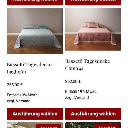
Dieses
Dieses
Produkt
Produkt
weist
weist
mehrere
mehrere
Varianten
Varianten
auf.
auf.
Die
Die
Bassetti Tagesdecke
Optionen
Optionen
Bassetti Tagesdecke
Como 41
können
können
Laglio V1
auf
auf
262,00
€
255,00
€
der
der
Enthält 19% MwSt.
Produktseite
Produktseite
Enthält 19% MwSt.
zzgl.
Versand
gewählt
gewählt
zzgl.
Versand
werden
werden
Ausführung wählen
Ausführung wählen
Dieses
Dieses