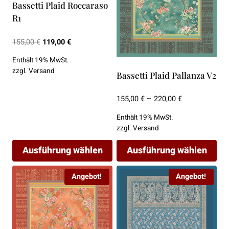
Bassetti Plaid Roccaraso
Optionen
Optionen
R1
können
können
auf
auf
Ursprünglicher
Aktueller
155,00
€
119,00
€
der
der
Preis
Preis
Enthält 19% MwSt.
Produktseite
Produktseite
war:
ist:
zzgl.
Versand
Bassetti Plaid Pallanza V2
155,00 €
119,00 €.
gewählt
gewählt
werden
werden
Preisspanne:
155,00
€
–
220,00
€
155,00 €
Enthält 19% MwSt.
bis
zzgl.
Versand
220,00 €
Ausführung wählen
Ausführung wählen
Dieses
Dieses
Angebot!
Angebot!
Produkt
Produkt
weist
weist
mehrere
mehrere
Varianten
Varianten