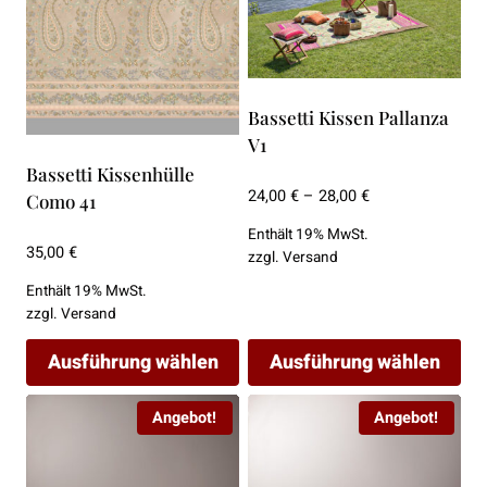
mehrere
mehrere
Varianten
Varianten
auf.
auf.
Die
Die
Bassetti Kissen Pallanza
Optionen
Optionen
V1
können
können
Bassetti Kissenhülle
auf
auf
Preisspanne:
24,00
€
–
28,00
€
Como 41
der
der
24,00 €
Enthält 19% MwSt.
Produktseite
Produktseite
bis
35,00
€
zzgl.
Versand
28,00 €
gewählt
gewählt
Enthält 19% MwSt.
werden
werden
zzgl.
Versand
Ausführung wählen
Ausführung wählen
Dieses
Dieses
Angebot!
Angebot!
Produkt
Produkt
weist
weist