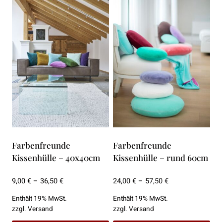
weist
weist
mehrere
mehrere
Varianten
Varianten
auf.
auf.
Die
Die
Optionen
Optionen
können
können
auf
auf
der
der
Produktseite
Produktseite
gewählt
gewählt
Farbenfreunde
Farbenfreunde
werden
werden
Kissenhülle – 40x40cm
Kissenhülle – rund 60cm
Preisspanne:
Preisspanne:
9,00
€
–
36,50
€
24,00
€
–
57,50
€
9,00 €
24,00 €
Enthält 19% MwSt.
Enthält 19% MwSt.
bis
bis
zzgl.
Versand
zzgl.
Versand
36,50 €
57,50 €