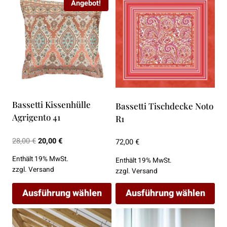
Angebot!
Bassetti Kissenhülle
Bassetti Tischdecke Noto
Agrigento 41
R1
Ursprünglicher
Aktueller
28,00
€
20,00
€
72,00
€
Preis
Preis
Enthält 19% MwSt.
Enthält 19% MwSt.
war:
ist:
zzgl.
Versand
zzgl.
Versand
28,00 €
20,00 €.
Ausführung wählen
Ausführung wählen
Dieses
Dieses
Produkt
Produkt