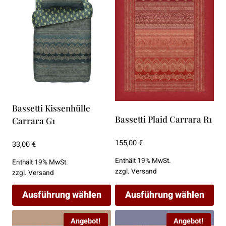
mehrere
mehrere
Varianten
Varianten
auf.
auf.
Die
Die
Optionen
Optionen
können
können
auf
auf
der
der
Bassetti Kissenhülle
Produktseite
Produktseite
Bassetti Plaid Carrara R1
Carrara G1
gewählt
gewählt
werden
werden
155,00
€
33,00
€
Enthält 19% MwSt.
Enthält 19% MwSt.
zzgl.
Versand
zzgl.
Versand
Ausführung wählen
Ausführung wählen
Dieses
Dieses
Angebot!
Angebot!
Produkt
Produkt