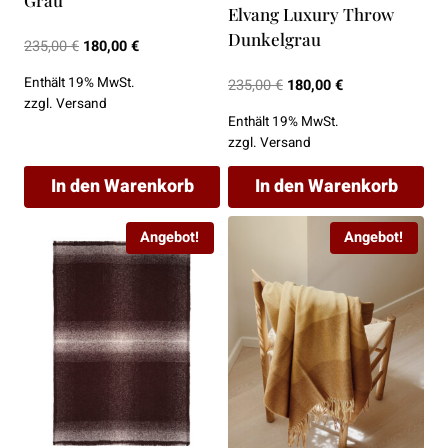
gewählt
gewählt
Elvang Luxury Throw
werden
werden
Dunkelgrau
Ursprünglicher
Aktueller
235,00
€
180,00
€
Preis
Preis
Enthält 19% MwSt.
Ursprünglicher
Aktueller
235,00
€
180,00
€
war:
ist:
zzgl.
Versand
Preis
Preis
235,00 €
180,00 €.
Enthält 19% MwSt.
war:
ist:
zzgl.
Versand
235,00 €
180,00 €.
In den Warenkorb
In den Warenkorb
Angebot!
Angebot!