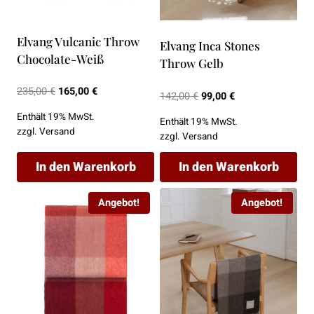
Elvang Vulcanic Throw
Elvang Inca Stones
Chocolate-Weiß
Throw Gelb
Ursprünglicher
Aktueller
235,00
€
165,00
€
Ursprünglicher
Aktueller
142,00
€
99,00
€
Preis
Preis
Preis
Preis
Enthält 19% MwSt.
Enthält 19% MwSt.
war:
ist:
war:
ist:
zzgl.
Versand
zzgl.
Versand
235,00 €
165,00 €.
142,00 €
99,00 €.
In den Warenkorb
In den Warenkorb
Angebot!
Angebot!