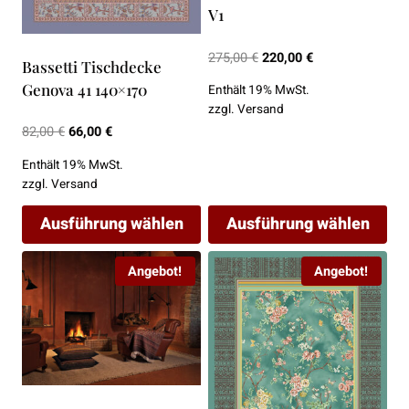
Optionen
Optionen
V1
können
können
auf
auf
Ursprünglicher
Aktueller
275,00
€
220,00
€
Bassetti Tischdecke
der
der
Preis
Preis
Genova 41 140×170
Enthält 19% MwSt.
Produktseite
Produktseite
war:
ist:
zzgl.
Versand
275,00 €
220,00 €.
gewählt
gewählt
Ursprünglicher
Aktueller
82,00
€
66,00
€
werden
werden
Preis
Preis
Enthält 19% MwSt.
war:
ist:
zzgl.
Versand
82,00 €
66,00 €.
Ausführung wählen
Ausführung wählen
Dieses
Dieses
Angebot!
Angebot!
Produkt
Produkt
weist
weist
mehrere
mehrere
Varianten
Varianten
auf.
auf.
Die
Die