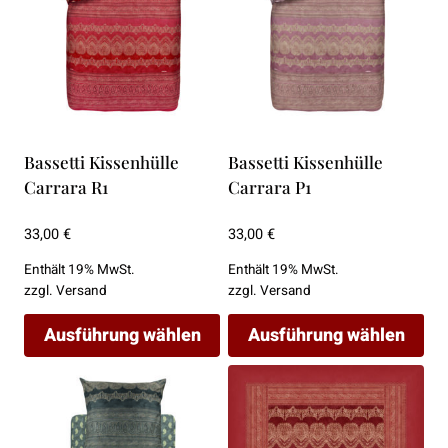
Bassetti Kissenhülle
Bassetti Kissenhülle
Carrara R1
Carrara P1
33,00
€
33,00
€
Enthält 19% MwSt.
Enthält 19% MwSt.
zzgl.
Versand
zzgl.
Versand
Ausführung wählen
Ausführung wählen
Dieses
Dieses
Produkt
Produkt
weist
weist