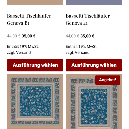
Bassetti Tischläufer
Bassetti Tischläufer
Genova B1
Genova 41
Ursprünglicher
Aktueller
Ursprünglicher
Aktueller
44,00
€
35,00
€
44,00
€
35,00
€
Preis
Preis
Preis
Preis
Enthält 19% MwSt.
Enthält 19% MwSt.
war:
ist:
war:
ist:
zzgl.
Versand
zzgl.
Versand
44,00 €
35,00 €.
44,00 €
35,00 €.
Ausführung wählen
Ausführung wählen
Dieses
Dieses
Angebot!
Produkt
Produkt
weist
weist
mehrere
mehrere
Varianten
Varianten
auf.
auf.
Die
Die