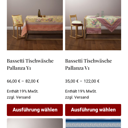
mehrere
mehrere
Varianten
Varianten
auf.
auf.
Die
Die
Optionen
Optionen
können
können
auf
auf
der
der
Bassetti Tischwäsche
Bassetti Tischwäsche
Produktseite
Produktseite
Pallanza Y1
Pallanza V1
gewählt
gewählt
werden
werden
Preisspanne:
Preisspanne:
66,00
€
–
82,00
€
35,00
€
–
122,00
€
66,00 €
35,00 €
Enthält 19% MwSt.
Enthält 19% MwSt.
bis
bis
zzgl.
Versand
zzgl.
Versand
82,00 €
122,00 €
Ausführung wählen
Ausführung wählen
Dieses
Dieses
Produkt
Produkt