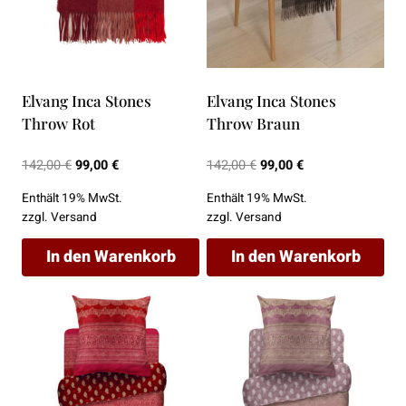
Elvang Inca Stones
Elvang Inca Stones
Throw Rot
Throw Braun
Ursprünglicher
Aktueller
Ursprünglicher
Aktueller
142,00
€
99,00
€
142,00
€
99,00
€
Preis
Preis
Preis
Preis
Enthält 19% MwSt.
Enthält 19% MwSt.
war:
ist:
war:
ist:
zzgl.
Versand
zzgl.
Versand
142,00 €
99,00 €.
142,00 €
99,00 €.
In den Warenkorb
In den Warenkorb