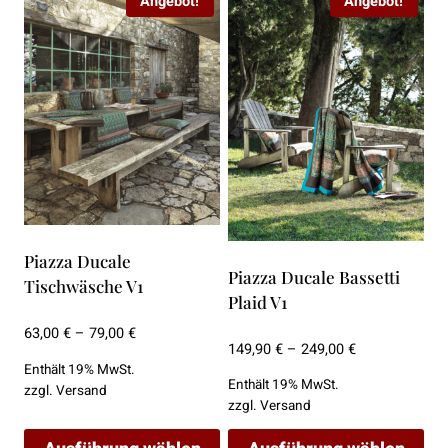
Angebot!
Angebot!
Produkt
Produkt
weist
weist
mehrere
mehrere
Varianten
Varianten
auf.
auf.
Die
Die
Optionen
Optionen
können
können
auf
auf
der
der
Piazza Ducale
Piazza Ducale Bassetti
Produktseite
Produktseite
Tischwäsche V1
Plaid V1
gewählt
gewählt
Preisspanne:
werden
werden
63,00
€
–
79,00
€
Preisspanne:
149,90
€
–
249,00
€
63,00 €
Enthält 19% MwSt.
149,90 €
bis
Enthält 19% MwSt.
zzgl.
Versand
bis
79,00 €
zzgl.
Versand
249,00 €