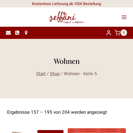
Zum
Kostenlose Lieferung ab 100€ Bestellung
Inhalt
springen
0
Wohnen
Start
/
Shop
/
Wohnen
- Seite 5
Nach
Ergebnisse 157 – 195 von 204 werden angezeigt
Aktualität
sortiert