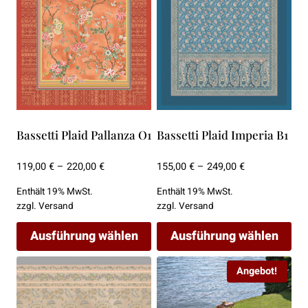
auf.
auf.
Die
Die
Optionen
Optionen
können
können
auf
auf
der
der
Produktseite
Produktseite
Bassetti Plaid Pallanza O1
Bassetti Plaid Imperia B1
gewählt
gewählt
werden
werden
Preisspanne:
Preisspanne:
119,00
€
–
220,00
€
155,00
€
–
249,00
€
119,00 €
155,00 €
Enthält 19% MwSt.
Enthält 19% MwSt.
bis
bis
zzgl.
Versand
zzgl.
Versand
220,00 €
249,00 €
Ausführung wählen
Ausführung wählen
Dieses
Dieses
Angebot!
Produkt
Produkt
weist
weist