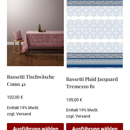
weist
weist
mehrere
mehrere
Varianten
Varianten
auf.
auf.
Die
Die
Optionen
Optionen
können
können
auf
auf
der
der
Bassetti Tischwäsche
Produktseite
Produktseite
Bassetti Plaid Jacquard
Como 41
gewählt
gewählt
Tremezzo B1
werden
werden
102,00
€
139,00
€
Enthält 19% MwSt.
Enthält 19% MwSt.
zzgl.
Versand
zzgl.
Versand
Ausführung wählen
Ausführung wählen