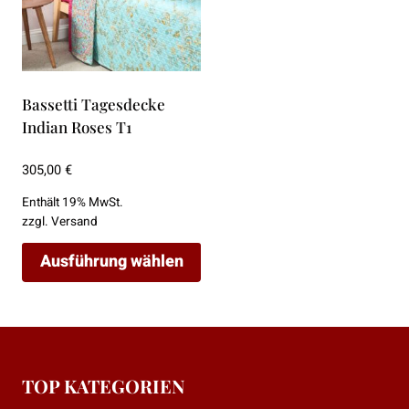
Bassetti Tagesdecke
Indian Roses T1
305,00
€
Enthält 19% MwSt.
zzgl.
Versand
Ausführung wählen
Dieses
Produkt
weist
mehrere
TOP KATEGORIEN
Varianten