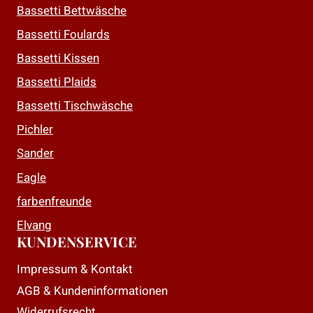
auf.
Bassetti Bettwäsche
Die
Bassetti Foulards
Optionen
Bassetti Kissen
können
auf
Bassetti Plaids
der
Bassetti Tischwäsche
Produktseite
Pichler
gewählt
Sander
werden
Eagle
farbenfreunde
Elvang
KUNDENSERVICE
Impressum & Kontakt
AGB & Kundeninformationen
Widerrufsrecht