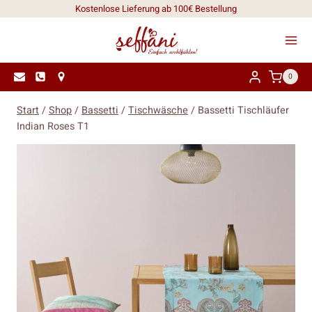
Zum
Kostenlose Lieferung ab 100€ Bestellung
Inhalt
springen
0
Start
/
Shop
/
Bassetti
/
Tischwäsche
/
Bassetti Tischläufer
Indian Roses T1