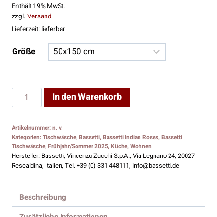
Enthält 19% MwSt.
zzgl.
Versand
Lieferzeit: lieferbar
Größe
Bassetti
In den Warenkorb
Tischläufer
Indian
Artikelnummer:
n. v.
Roses
Kategorien:
Tischwäsche
,
Bassetti
,
Bassetti Indian Roses
,
Bassetti
T1
Tischwäsche
,
Frühjahr/Sommer 2025
,
Küche
,
Wohnen
Hersteller:
Bassetti, Vincenzo Zucchi S.p.A., Via Legnano 24, 20027
Menge
Rescaldina, Italien, Tel. +39 (0) 331 448111, info@bassetti.de
Beschreibung
Zusätzliche Informationen