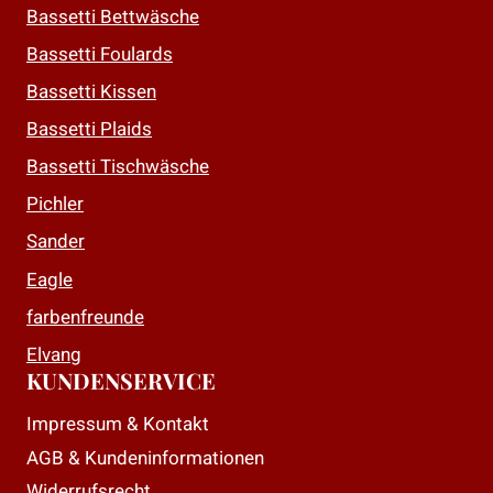
auf.
Bassetti Bettwäsche
Die
Bassetti Foulards
Optionen
Bassetti Kissen
können
auf
Bassetti Plaids
der
Bassetti Tischwäsche
Produktseite
Pichler
gewählt
Sander
werden
Eagle
farbenfreunde
Elvang
KUNDENSERVICE
Impressum & Kontakt
AGB & Kundeninformationen
Widerrufsrecht