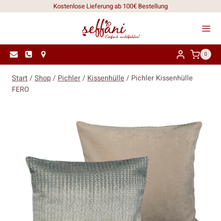
Zum
Kostenlose Lieferung ab 100€ Bestellung
Inhalt
springen
0
Start
/
Shop
/
Pichler
/
Kissenhülle
/
Pichler Kissenhülle
FERO