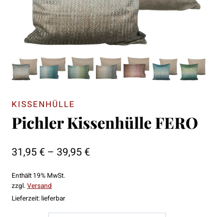
KISSENHÜLLE
Pichler Kissenhülle FERO
Preisspanne:
31,95
€
–
39,95
€
31,95 €
Enthält 19% MwSt.
bis
zzgl.
Versand
39,95 €
Lieferzeit: lieferbar