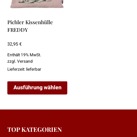
mehrere
Varianten
auf.
Pichler Kissenhülle
Die
FREDDY
Optionen
können
32,95
€
auf
Enthält 19% MwSt.
der
zzgl.
Versand
Produktseite
Lieferzeit: lieferbar
gewählt
werden
Ausführung wählen
Dieses
Produkt
weist
mehrere
TOP KATEGORIEN
Varianten