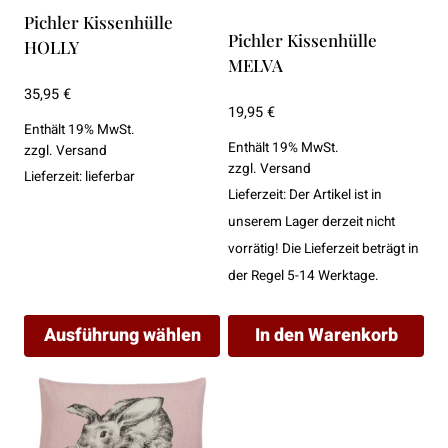
Pichler Kissenhülle
Pichler Kissenhülle
HOLLY
MELVA
35,95
€
19,95
€
Enthält 19% MwSt.
Enthält 19% MwSt.
zzgl.
Versand
zzgl.
Versand
Lieferzeit: lieferbar
Lieferzeit: Der Artikel ist in
unserem Lager derzeit nicht
vorrätig! Die Lieferzeit beträgt in
der Regel 5-14 Werktage.
Ausführung wählen
In den Warenkorb
Dieses
Produkt
weist