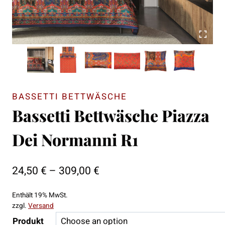
BASSETTI BETTWÄSCHE
Bassetti Bettwäsche Piazza
Dei Normanni R1
Preisspanne:
24,50
€
–
309,00
€
24,50 €
Enthält 19% MwSt.
bis
zzgl.
Versand
309,00 €
Produkt