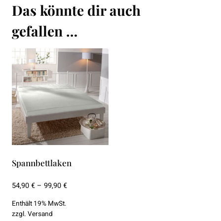
Das könnte dir auch
gefallen …
Spannbettlaken
Preisspanne:
54,90
€
–
99,90
€
54,90 €
Enthält 19% MwSt.
bis
zzgl.
Versand
99,90 €