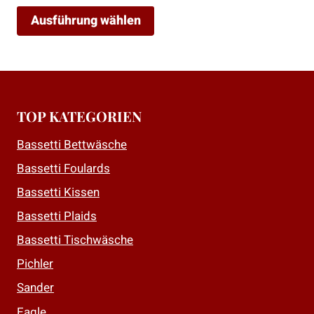
Ausführung wählen
Dieses
Produkt
weist
mehrere
TOP KATEGORIEN
Varianten
auf.
Bassetti Bettwäsche
Die
Bassetti Foulards
Optionen
Bassetti Kissen
können
auf
Bassetti Plaids
der
Bassetti Tischwäsche
Produktseite
Pichler
gewählt
Sander
werden
Eagle