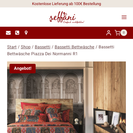
Zum
Kostenlose Lieferung ab 100€ Bestellung
Inhalt
springen
0
Start
/
Shop
/
Bassetti
/
Bassetti Bettwäsche
/
Bassetti
Bettwäsche Piazza Dei Normanni R1
Angebot!