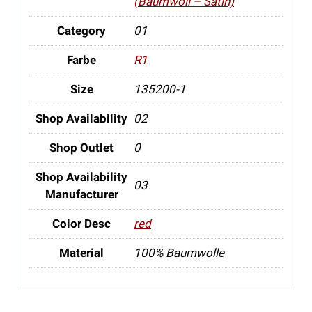
(Baumwoll – Satin)
Category
01
Farbe
R1
Size
135200-1
Shop Availability
02
Shop Outlet
0
Shop Availability
03
Manufacturer
Color Desc
red
Material
100% Baumwolle