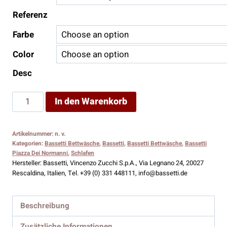
Referenz
Farbe
Color
Desc
Bassetti
In den Warenkorb
Bettwäsche
Piazza
Artikelnummer:
n. v.
Dei
Kategorien:
Bassetti Bettwäsche
,
Bassetti
,
Bassetti Bettwäsche
,
Bassetti
Normanni
Piazza Dei Normanni
,
Schlafen
Hersteller:
Bassetti, Vincenzo Zucchi S.p.A., Via Legnano 24, 20027
R1
Rescaldina, Italien, Tel. +39 (0) 331 448111, info@bassetti.de
Menge
Beschreibung
Zusätzliche Informationen