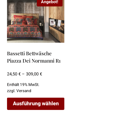
Angebot!
Bassetti Bettwäsche
Piazza Dei Normanni R1
Preisspanne:
24,50
€
–
309,00
€
24,50 €
Enthält 19% MwSt.
bis
zzgl.
Versand
309,00 €
Ausführung wählen
Dieses
Produkt
weist