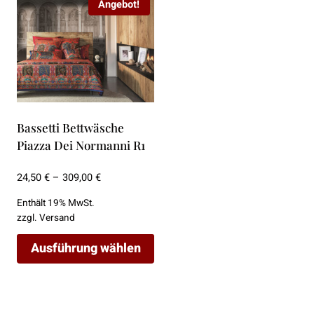
Angebot!
Bassetti Bettwäsche
Piazza Dei Normanni R1
Preisspanne:
24,50
€
–
309,00
€
24,50 €
Enthält 19% MwSt.
bis
zzgl.
Versand
309,00 €
Ausführung wählen
Dieses
Produkt
weist