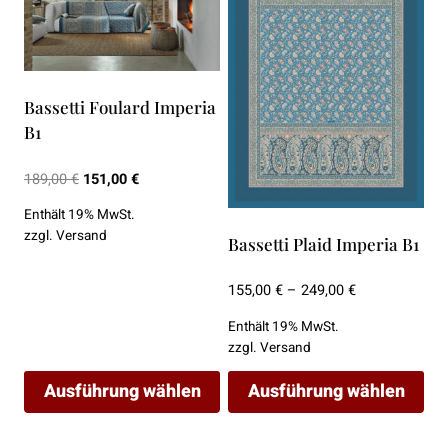
Bassetti Foulard Imperia
B1
Ursprünglicher
Aktueller
189,00
€
151,00
€
Preis
Preis
Enthält 19% MwSt.
war:
ist:
zzgl.
Versand
Bassetti Plaid Imperia B1
189,00 €
151,00 €.
Preisspanne:
155,00
€
–
249,00
€
155,00 €
Enthält 19% MwSt.
bis
zzgl.
Versand
249,00 €
Ausführung wählen
Ausführung wählen
Dieses
Dieses