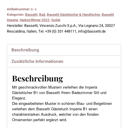
Imperia
Artikelnummer:
n. v.
B1
Kategorien:
Bassetti
,
Bad
,
Bassetti Gästetücher & Handtücher
,
Bassetti
40x60
Imperia
,
Herbst/Winter 2022
,
Outlet
Hersteller:
Bassetti, Vincenzo Zucchi S.p.A., Via Legnano 24, 20027
Menge
Rescaldina, Italien, Tel. +39 (0) 331 448111, info@bassetti.de
Beschreibung
Zusätzliche Informationen
Beschreibung
Mit geschmackvollen Mustern verleihen die Imperia
Gästetücher B1 von Bassetti Ihrem Badezimmer Stil und
Eleganz.
Die eingearbeiteten Muster in schönen Blau- und Beigetönen
verleihen dem Bassetti Gästetuch Imperia B1 einen
charakterstarken Ausdruck, welcher von den floralen
Ornamenten perfekt ergänzt wird.