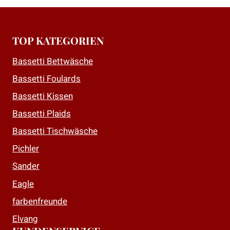
Produkt
Produkt
weist
weist
mehrere
mehrere
TOP KATEGORIEN
Varianten
Varianten
auf.
auf.
Bassetti Bettwäsche
Die
Die
Bassetti Foulards
Optionen
Optionen
Bassetti Kissen
können
können
auf
auf
Bassetti Plaids
der
der
Bassetti Tischwäsche
Produktseite
Produktseite
Pichler
gewählt
gewählt
Sander
werden
werden
Eagle
farbenfreunde
Elvang