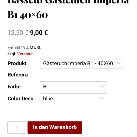
B1 40×60
Ursprünglicher
Aktueller
12,50
€
9,00
€
Preis
Preis
Enthält 19% MwSt.
war:
ist:
zzgl.
Versand
12,50 €
9,00 €.
Produkt
Referenz
Farbe
Color Desc
Bassetti
In den Warenkorb
Gästetuch