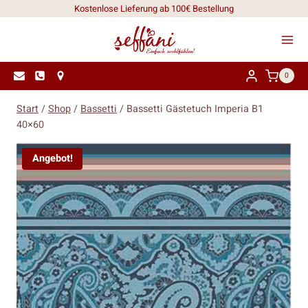
Zum
Kostenlose Lieferung ab 100€ Bestellung
Inhalt
springen
0
Start
/
Shop
/
Bassetti
/
Bassetti Gästetuch Imperia B1
40×60
Angebot!