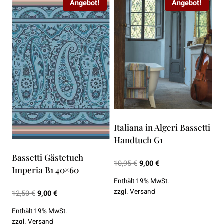
Angebot!
Angebot!
Italiana in Algeri Bassetti
Handtuch G1
Bassetti Gästetuch
Ursprünglicher
Aktueller
10,95
€
9,00
€
Imperia B1 40×60
Preis
Preis
Enthält 19% MwSt.
war:
ist:
zzgl.
Versand
Ursprünglicher
Aktueller
12,50
€
9,00
€
10,95 €
9,00 €.
Preis
Preis
Enthält 19% MwSt.
war:
ist:
zzgl.
Versand