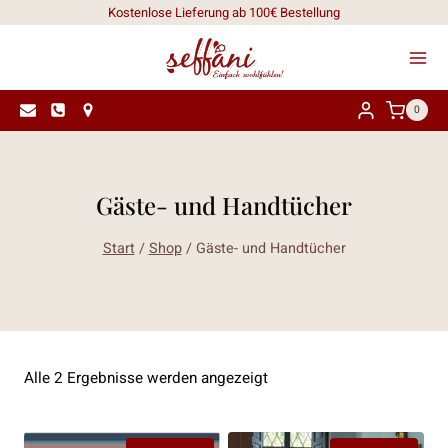
Zum
Kostenlose Lieferung ab 100€ Bestellung
Inhalt
springen
0
Gäste- und Handtücher
Start
/
Shop
/
Gäste- und Handtücher
Nach
Alle 2 Ergebnisse werden angezeigt
Aktualität
sortiert