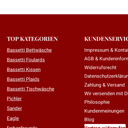
w
m
V
a
D
TOP KATEGORIEN
KUNDENSERVI
O
Impressum & Konta
Bassetti Bettwäsche
k
AGB & Kundeninfor
a
Bassetti Foulards
d
Widerrufsrecht
Bassetti Kissen
P
Datenschutzerkläru
Bassetti Plaids
g
Zahlung & Versand
Bassetti Tischwäsche
w
Wir versenden mit 
Pichler
Philosophie
Sander
Kundenmeinungen
Eagle
Blog