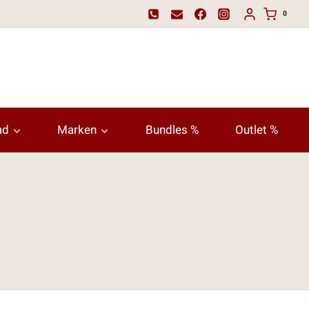
0
ad
Marken
Bundles %
Outlet %