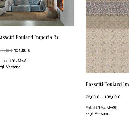
ie
Die
ptionen
Optionen
önnen
können
uf
auf
assetti Foulard Imperia B1
er
der
roduktseite
Produktseite
Ursprünglicher
Aktueller
89,00
€
151,00
€
ewählt
gewählt
Preis
Preis
nthält 19% MwSt.
erden
werden
war:
ist:
zgl.
Versand
189,00 €
151,00 €.
Bassetti Foulard Im
Prei
76,00
€
–
108,00
€
76,0
Enthält 19% MwSt.
bis
zzgl.
Versand
108,