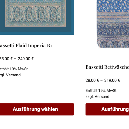
roduktseite
Produktseite
ewählt
gewählt
erden
werden
assetti Plaid Imperia B1
Preisspanne:
55,00
€
–
249,00
€
155,00 €
Bassetti Bettwäsch
nthält 19% MwSt.
bis
zgl.
Versand
249,00 €
Prei
28,00
€
–
319,00
€
28,0
Enthält 19% MwSt.
bis
zzgl.
Versand
319,
Ausführung wählen
Ausführung
ieses
Dieses
rodukt
Produkt