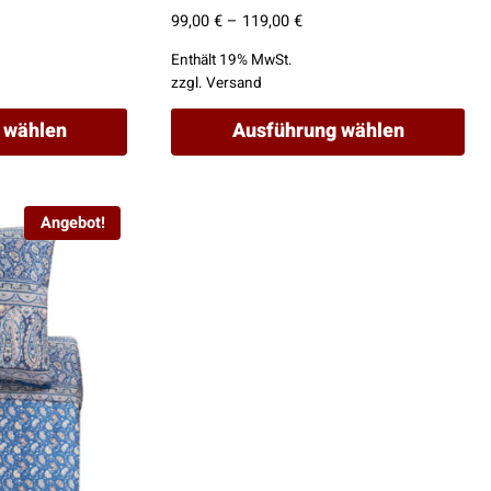
Preisspanne:
99,00
€
–
119,00
€
99,00 €
Enthält 19% MwSt.
bis
zzgl.
Versand
119,00 €
 wählen
Ausführung wählen
Dieses
Produkt
Angebot!
weist
mehrere
Varianten
auf.
Die
Optionen
können
auf
der