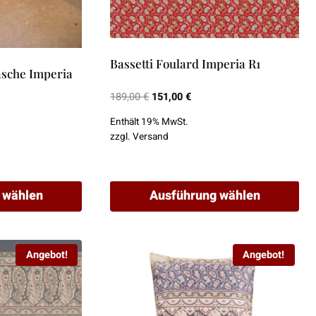
Bassetti Foulard Imperia R1
asche Imperia
Ursprünglicher
Aktueller
189,00
€
151,00
€
Preis
Preis
Enthält 19% MwSt.
war:
ist:
zzgl.
Versand
189,00 €
151,00 €.
 wählen
Ausführung wählen
Dieses
Produkt
Angebot!
Angebot!
weist
mehrere
Varianten
auf.