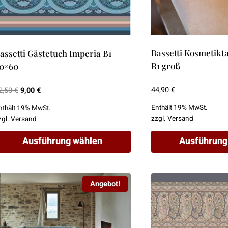
Bassetti Kosmetikt
assetti Gästetuch Imperia B1
R1 groß
0×60
Ursprünglicher
Aktueller
44,90
€
2,50
€
9,00
€
Preis
Preis
Enthält 19% MwSt.
nthält 19% MwSt.
war:
ist:
zzgl.
Versand
zgl.
Versand
12,50 €
9,00 €.
Ausführung wählen
Ausführung
ieses
Dieses
rodukt
Produkt
Angebot!
eist
weist
ehrere
mehrere
arianten
Varianten
uf.
auf.