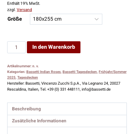
Enthält 19% MwSt.
zzgl.
Versand
Größe
Bassetti
In den Warenkorb
Tagesdecke
Indian
Artikelnummer:
n. v.
Roses
Kategorien:
Bassetti Indian Roses
,
Bassetti Tagesdecken
,
Frühjahr/Sommer
T1
2025
,
Tagesdecken
Hersteller:
Bassetti, Vincenzo Zucchi S.p.A., Via Legnano 24, 20027
Menge
Rescaldina, Italien, Tel. +39 (0) 331 448111, info@bassetti.de
Beschreibung
Zusätzliche Informationen