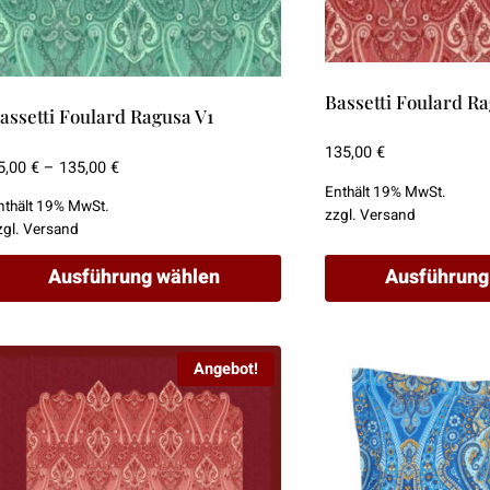
Bassetti Foulard Ra
assetti Foulard Ragusa V1
135,00
€
Preisspanne:
5,00
€
–
135,00
€
95,00 €
Enthält 19% MwSt.
nthält 19% MwSt.
zzgl.
Versand
bis
zgl.
Versand
135,00 €
Ausführung wählen
Ausführung
ieses
Dieses
rodukt
Produkt
Angebot!
eist
weist
ehrere
mehrere
arianten
Varianten
uf.
auf.