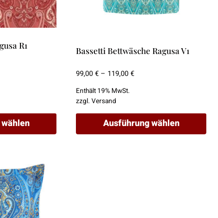
gusa R1
Bassetti Bettwäsche Ragusa V1
Preisspanne:
99,00
€
–
119,00
€
99,00 €
Enthält 19% MwSt.
bis
zzgl.
Versand
119,00 €
 wählen
Ausführung wählen
Dieses
Produkt
weist
mehrere
Varianten
auf.