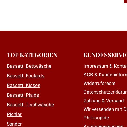
D
P
w
m
V
a
D
TOP KATEGORIEN
KUNDENSERVI
O
Impressum & Konta
Bassetti Bettwäsche
k
AGB & Kundeninfor
a
Bassetti Foulards
d
Widerrufsrecht
Bassetti Kissen
P
Datenschutzerkläru
Bassetti Plaids
g
Zahlung & Versand
Bassetti Tischwäsche
w
Wir versenden mit 
Pichler
Philosophie
Sander
Kundenmeinungen