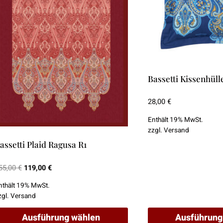
ie
Die
ptionen
Optionen
önnen
können
uf
auf
er
der
roduktseite
Produktseite
Bassetti Kissenhüll
ewählt
gewählt
erden
werden
28,00
€
Enthält 19% MwSt.
zzgl.
Versand
assetti Plaid Ragusa R1
Ursprünglicher
Aktueller
55,00
€
119,00
€
Preis
Preis
nthält 19% MwSt.
war:
ist:
zgl.
Versand
155,00 €
119,00 €.
Ausführung wählen
Ausführung