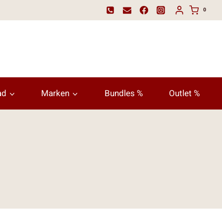
0
ad
Marken
Bundles %
Outlet %