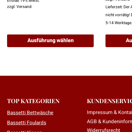
Enthält 19% MwSt.
zzgl.
Versand
Lieferzeit: Der 
nicht vorrätig! 
5-14 Werktage
Ausführung wählen
Au
Dieses
Dieses
Produkt
Produkt
weist
weist
mehrere
mehrere
Varianten
Varianten
auf.
auf.
Die
Die
TOP KATEGORIEN
KUNDENSERVI
Optionen
Optionen
Impressum & Konta
Bassetti Bettwäsche
können
können
AGB & Kundeninfor
auf
auf
Bassetti Foulards
der
der
Widerrufsrecht