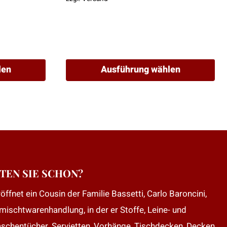
179,00 €
len
Ausführung wählen
Dieses
Produkt
weist
mehrere
Varianten
auf.
Die
TEN SIE SCHON?
Optionen
öffnet ein Cousin der Familie Bassetti, Carlo Baroncini,
können
mischtwarenhandlung, in der er Stoffe, Leine- und
auf
der
aschentücher, Servietten, Vorhänge, Tischdecken, Decken