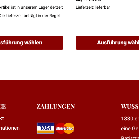
189,00 €
Artikel ist in unserem Lager derzeit
Lieferzeit: lieferbar
Die Lieferzeit beträgt in der Regel
.
sführung wählen
Ausführung wäh
Dieses
Produkt
weist
mehrere
Varianten
auf.
Die
CE
ZAHLUNGEN
WUSS
Optionen
kt
1830 er
können
mationen
eine Ge
auf
der
Batistt