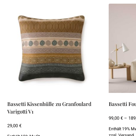
Bassetti Kissenhülle zu Granfoulard
Bassetti Fou
Varigotti V1
99,00
€
–
189
29,00
€
Enthält 19% M
zzgl.
Versand