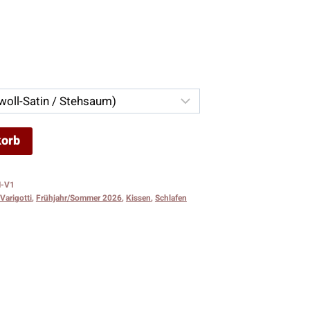
isspanne:
00 €
00 €
korb
I-V1
Varigotti
,
Frühjahr/Sommer 2026
,
Kissen
,
Schlafen