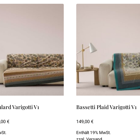
lard Varigotti V1
Bassetti Plaid Varigotti V1
Preisspanne:
,00
€
149,00
€
99,00 €
wSt.
Enthält 19% MwSt.
bis
zzgl.
Versand