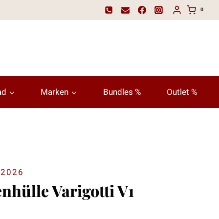
0
ad
Marken
Bundles %
Outlet %
2026
enhülle Varigotti V1