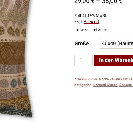
Pre
29,00
€
–
38,00
€
29,
Enthält 19% MwSt.
bis
zzgl.
Versand
38,
Lieferzeit: lieferbar
Größe
Bassetti
In den Waren
Kissenhülle
Varigotti
Artikelnummer:
BASS-KH-VARIGOTT
V1
Kategorien:
Bassetti Kissen
,
Bassetti 
Menge