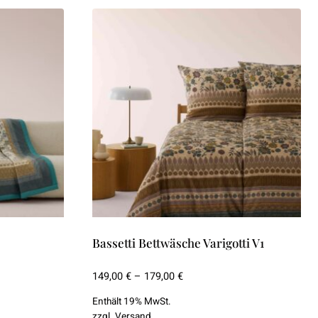
Bassetti Bettwäsche Varigotti V1
Preisspanne:
149,00
€
–
179,00
€
149,00 €
Enthält 19% MwSt.
bis
zzgl.
Versand