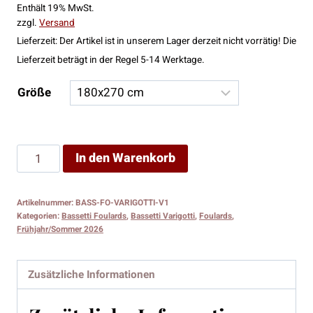
Enthält 19% MwSt.
bis
zzgl.
Versand
189,00 €
Lieferzeit: Der Artikel ist in unserem Lager derzeit nicht vorrätig! Die
Lieferzeit beträgt in der Regel 5-14 Werktage.
Größe
Bassetti
In den Warenkorb
Foulard
Varigotti
Artikelnummer:
BASS-FO-VARIGOTTI-V1
V1
Kategorien:
Bassetti Foulards
,
Bassetti Varigotti
,
Foulards
,
Menge
Frühjahr/Sommer 2026
Zusätzliche Informationen