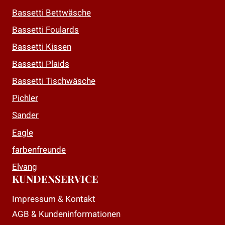
auf.
auf.
Bassetti Bettwäsche
Die
Die
Bassetti Foulards
Optionen
Optionen
Bassetti Kissen
können
können
auf
auf
Bassetti Plaids
der
der
Bassetti Tischwäsche
Produktseite
Produktseite
Pichler
gewählt
gewählt
Sander
werden
werden
Eagle
farbenfreunde
Elvang
KUNDENSERVICE
Impressum & Kontakt
AGB & Kundeninformationen