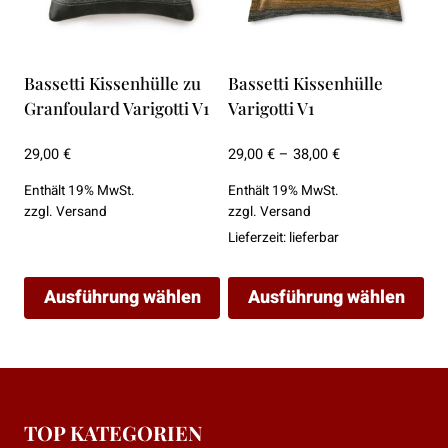
Die
Die
Optionen
Optionen
können
können
Bassetti Kissenhülle zu
Bassetti Kissenhülle
auf
auf
Granfoulard Varigotti V1
Varigotti V1
der
der
Produktseite
Produktseite
Preisspanne:
29,00
€
29,00
€
–
38,00
€
29,00 €
gewählt
gewählt
Enthält 19% MwSt.
Enthält 19% MwSt.
bis
werden
werden
zzgl.
Versand
zzgl.
Versand
38,00 €
Lieferzeit: lieferbar
Ausführung wählen
Ausführung wählen
Dieses
Dieses
Produkt
Produkt
weist
weist
mehrere
mehrere
TOP KATEGORIEN
Varianten
Varianten