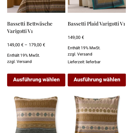
Bassetti Bettwäsche
Bassetti Plaid Varigotti V1
Varigotti V1
149,00
€
Preisspanne:
149,00
€
–
179,00
€
Enthält 19% MwSt.
149,00 €
zzgl.
Versand
Enthält 19% MwSt.
bis
zzgl.
Versand
Lieferzeit: lieferbar
179,00 €
Ausführung wählen
Ausführung wählen
Dieses
Dieses
Produkt
Produkt
weist
weist
mehrere
mehrere
Varianten
Varianten
auf.
auf.