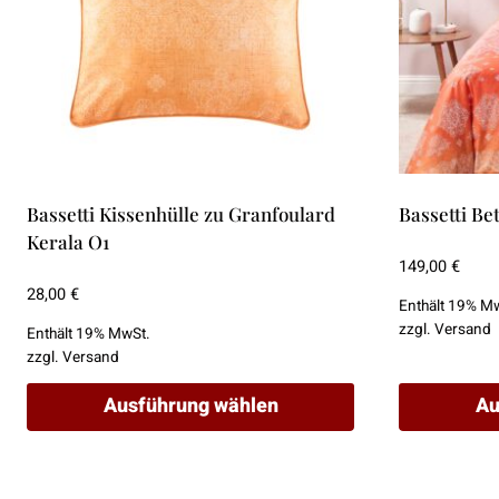
Bassetti Kissenhülle zu Granfoulard
Bassetti Be
Kerala O1
149,00
€
28,00
€
Enthält 19% M
zzgl.
Versand
Enthält 19% MwSt.
zzgl.
Versand
Ausführung wählen
Au
Dieses
Dieses
Produkt
Produkt