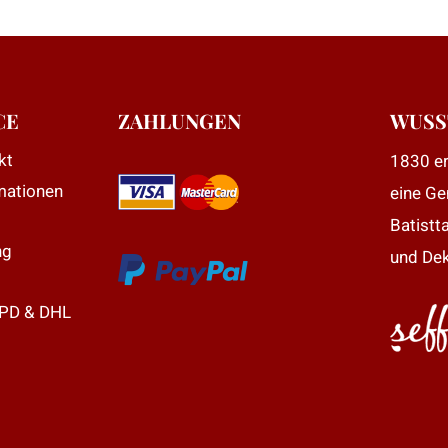
weist
mehrere
Varianten
auf.
Die
CE
ZAHLUNGEN
WUSS
Optionen
kt
1830 er
können
mationen
eine Ge
auf
der
Batistt
e
Produktseite
ng
und Dek
gewählt
werden
DPD & DHL