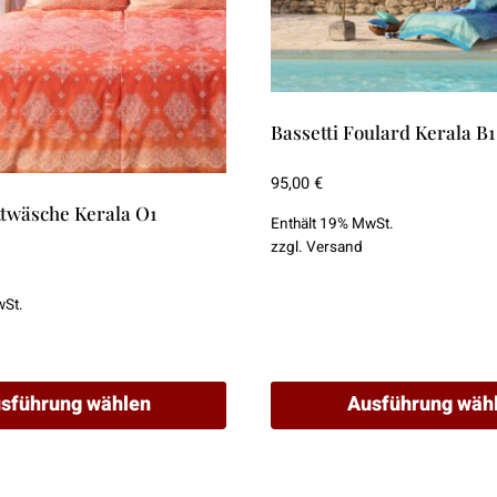
Bassetti Foulard Kerala B1
95,00
€
ttwäsche Kerala O1
Enthält 19% MwSt.
zzgl.
Versand
wSt.
sführung wählen
Ausführung wäh
Dieses
Produkt