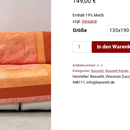
149,00
€
Enthält 19% MwSt.
zzgl.
Versand
Größe
Bassetti
In den Waren
Plaid
Kerala
Artikelnummer:
n. v.
O1
Kategorien:
Bassetti
,
Bassetti Kerala
,
Menge
Hersteller:
Bassetti, Vincenzo Zucch
448111, info@bassetti.de