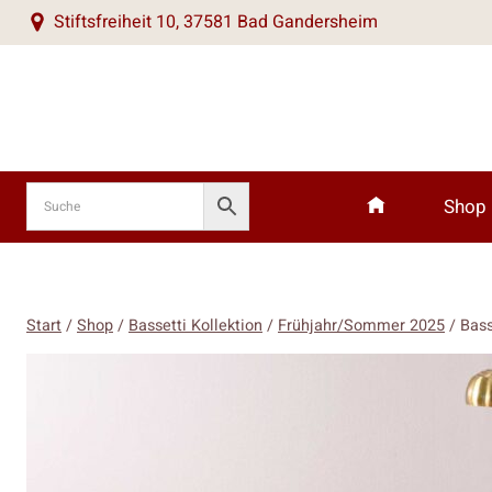
Zum
Stiftsfreiheit 10, 37581 Bad Gandersheim
Inhalt
springen
Shop
Start
/
Shop
/
Bassetti Kollektion
/
Frühjahr/Sommer 2025
/
Bass