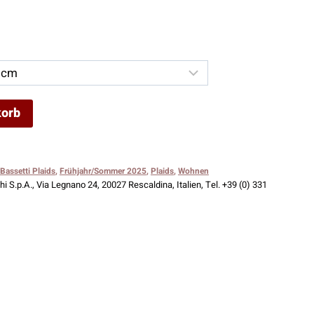
korb
Bassetti Plaids
,
Frühjahr/Sommer 2025
,
Plaids
,
Wohnen
i S.p.A., Via Legnano 24, 20027 Rescaldina, Italien, Tel. +39 (0) 331