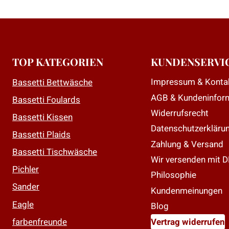
weist
weist
mehrere
mehrere
Varianten
Varianten
auf.
auf.
Die
Die
TOP KATEGORIEN
KUNDENSERVI
Optionen
Optionen
Impressum & Konta
Bassetti Bettwäsche
können
können
AGB & Kundeninfor
auf
auf
Bassetti Foulards
der
der
Widerrufsrecht
Bassetti Kissen
Produktseite
Produktseit
Datenschutzerkläru
Bassetti Plaids
gewählt
gewählt
Zahlung & Versand
Bassetti Tischwäsche
werden
werden
Wir versenden mit 
Pichler
Philosophie
Sander
Kundenmeinungen
Eagle
Blog
farbenfreunde
Vertrag widerrufen