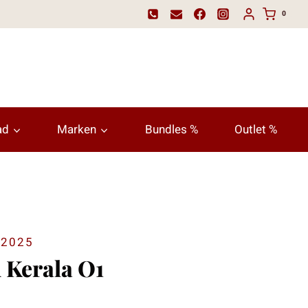
0
ad
Marken
Bundles %
Outlet %
2025
d Kerala O1