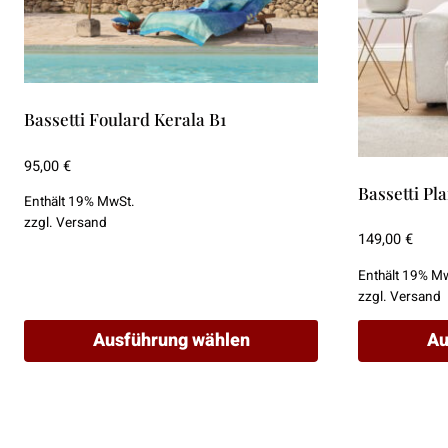
Bassetti Foulard Kerala B1
95,00
€
Bassetti Pl
Enthält 19% MwSt.
zzgl.
Versand
149,00
€
Enthält 19% M
zzgl.
Versand
Ausführung wählen
Au
Dieses
Dieses
Produkt
Produkt
weist
weist