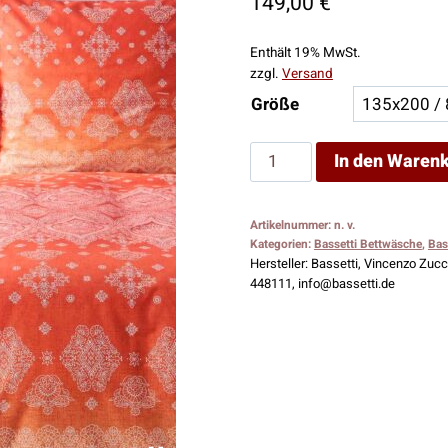
149,00
€
Enthält 19% MwSt.
zzgl.
Versand
Größe
Bassetti
In den Waren
Bettwäsche
Kerala
Artikelnummer:
n. v.
O1
Kategorien:
Bassetti Bettwäsche
,
Bas
Menge
Hersteller:
Bassetti, Vincenzo Zucch
448111, info@bassetti.de