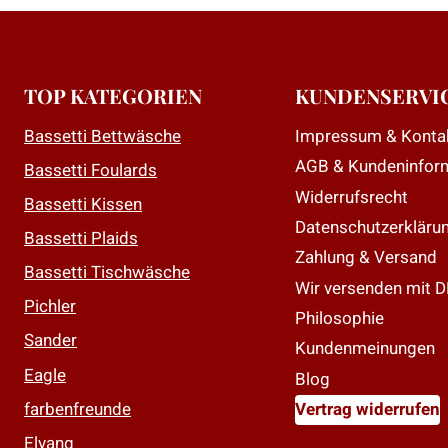
mehrere
mehrere
Varianten
Varianten
auf.
auf.
Die
Die
TOP KATEGORIEN
KUNDENSERVI
Optionen
Optionen
Impressum & Konta
Bassetti Bettwäsche
können
können
AGB & Kundeninfor
auf
auf
Bassetti Foulards
der
der
Widerrufsrecht
Bassetti Kissen
Produktseite
Produktseit
Datenschutzerkläru
Bassetti Plaids
gewählt
gewählt
Zahlung & Versand
Bassetti Tischwäsche
werden
werden
Wir versenden mit 
Pichler
Philosophie
Sander
Kundenmeinungen
Eagle
Blog
farbenfreunde
Vertrag widerrufen
Elvang