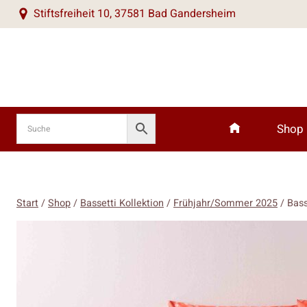
Zum
Stiftsfreiheit 10, 37581 Bad Gandersheim
Inhalt
springen
Shop
Start
/
Shop
/
Bassetti Kollektion
/
Frühjahr/Sommer 2025
/
Bass