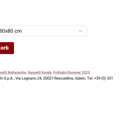
korb
setti Bettwäsche
,
Bassetti Kerala
,
Frühjahr/Sommer 2025
i S.p.A., Via Legnano 24, 20027 Rescaldina, Italien, Tel. +39 (0) 331