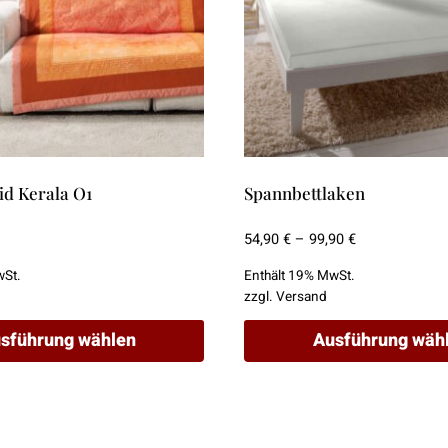
aid Kerala O1
Spannbettlaken
Preisspanne:
54,90
€
–
99,90
€
54,90 €
wSt.
Enthält 19% MwSt.
bis
zzgl.
Versand
99,90 €
sführung wählen
Ausführung wäh
Dieses
Produkt
weist