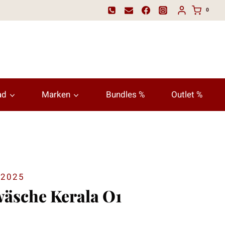
0
ad
Marken
Bundles %
Outlet %
2025
wäsche Kerala O1