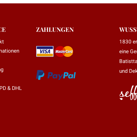
mehrere
Varianten
auf.
Die
CE
ZAHLUNGEN
WUSS
Optionen
kt
1830 er
können
mationen
eine Ge
auf
der
Batistt
e
Produktseite
ng
und Dek
gewählt
werden
DPD & DHL