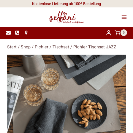
Zum
Kostenlose Lieferung ab 100€ Bestellung
Inhalt
springen
0
Start
/
Shop
/
Pichler
/
Tischset
/
Pichler Tischset JAZZ