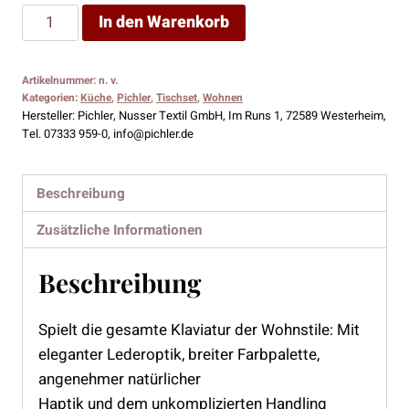
Pichler
In den Warenkorb
Tischset
JAZZ
Artikelnummer:
n. v.
Menge
Kategorien:
Küche
,
Pichler
,
Tischset
,
Wohnen
Hersteller:
Pichler, Nusser Textil GmbH, Im Runs 1, 72589 Westerheim,
Tel. 07333 959-0, info@pichler.de
Beschreibung
Zusätzliche Informationen
Beschreibung
Spielt die gesamte Klaviatur der Wohnstile: Mit
eleganter Lederoptik, breiter Farbpalette,
angenehmer natürlicher
Haptik und dem unkomplizierten Handling