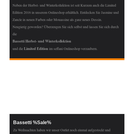
Neben der Herbst- und Winterkollektion ist seit Kurzem auch die Limited
Edition 2016 in unserem Onlineshop erhältlich. Entdecken Sie Jasmine und
Zancle in neuen Farben oder Mouassine als ganz neues Dessin.
Neugierig geworden? Überzeugen Sie sich selbst und lassen Sie sich durch
die
Bassetti Herbst- und Winterkollektion
und die
Limited Edition
im seffani Onlineshop verzaubern.
Bassetti %Sale%
Zu Weihnachten haben wir unser Outlet noch einmal aufgestockt und