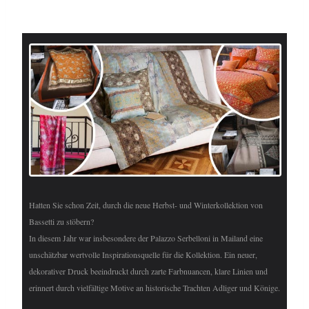
Hatten Sie schon Zeit, durch die neue Herbst- und Winterkollektion von
Bassetti zu stöbern?
In diesem Jahr war insbesondere der Palazzo Serbelloni in Mailand eine
unschätzbar wertvolle Inspirationsquelle für die Kollektion. Ein neuer,
dekorativer Druck beeindruckt durch zarte Farbnuancen, klare Linien und
erinnert durch vielfältige Motive an historische Trachten Adliger und Könige.