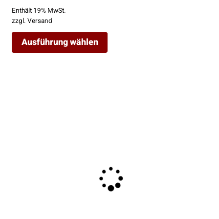
Enthält 19% MwSt.
zzgl.
Versand
Ausführung wählen
Dieses
Produkt
weist
mehrere
Varianten
auf.
Die
Optionen
können
auf
der
Produktseite
gewählt