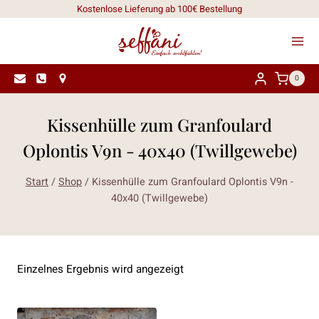
Zum
Kostenlose Lieferung ab 100€ Bestellung
Inhalt
springen
0
Kissenhülle zum Granfoulard
Oplontis V9n - 40x40 (Twillgewebe)
Start
/
Shop
/
Kissenhülle zum Granfoulard Oplontis V9n -
40x40 (Twillgewebe)
Einzelnes Ergebnis wird angezeigt