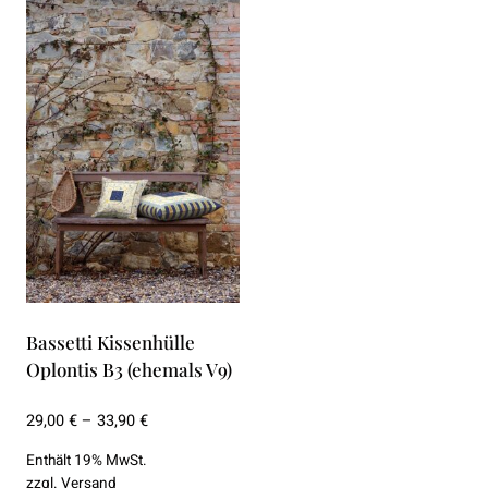
Bassetti Kissenhülle
Oplontis B3 (ehemals V9)
Preisspanne:
29,00
€
–
33,90
€
29,00 €
Enthält 19% MwSt.
bis
zzgl.
Versand