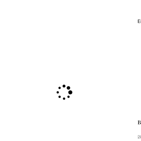
E
B
2