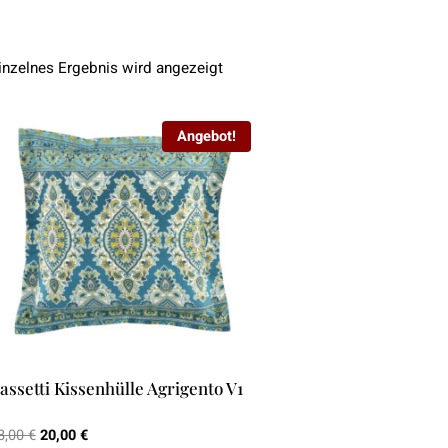
inzelnes Ergebnis wird angezeigt
Angebot!
assetti Kissenhülle Agrigento V1
Ursprünglicher
Aktueller
8,00
€
20,00
€