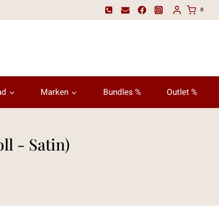
0
ad
Marken
Bundles %
Outlet %
l - Satin)