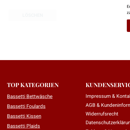
E
z
LÖSCHEN
D
P
w
m
V
a
D
TOP KATEGORIEN
KUNDENSERVI
O
Impressum & Konta
Bassetti Bettwäsche
k
AGB & Kundeninfor
a
Bassetti Foulards
d
Widerrufsrecht
Bassetti Kissen
P
Datenschutzerkläru
Bassetti Plaids
g