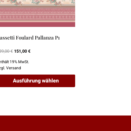
assetti Foulard Pallanza P1
Ursprünglicher
Aktueller
89,00
€
151,00
€
Preis
Preis
nthält 19% MwSt.
war:
ist:
zgl.
Versand
189,00 €
151,00 €.
Ausführung wählen
ieses
rodukt
eist
ehrere
arianten
uf.