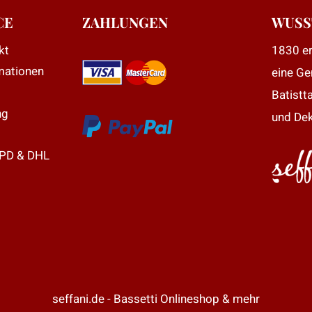
ie
CE
ZAHLUNGEN
WUSS
ptionen
kt
1830 er
önnen
mationen
eine Ge
uf
er
Batistt
roduktseite
ng
und Dek
ewählt
erden
DPD & DHL
seffani.de - Bassetti Onlineshop & mehr