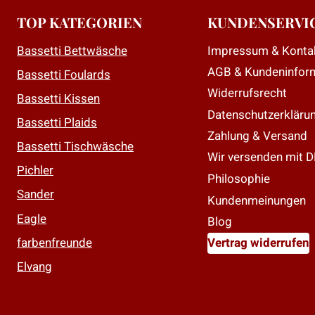
D
TOP KATEGORIEN
KUNDENSERVI
O
Impressum & Konta
Bassetti Bettwäsche
k
AGB & Kundeninfor
a
Bassetti Foulards
d
Widerrufsrecht
Bassetti Kissen
P
Datenschutzerkläru
Bassetti Plaids
g
Zahlung & Versand
Bassetti Tischwäsche
w
Wir versenden mit 
Pichler
Philosophie
Sander
Kundenmeinungen
Eagle
Blog
farbenfreunde
Vertrag widerrufen
Elvang