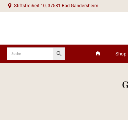
Zum
Stiftsfreiheit 10, 37581 Bad Gandersheim
Inhalt
springen
Shop
G