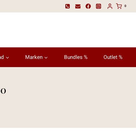
0
ad
Marken
Bundles %
Outlet %
70