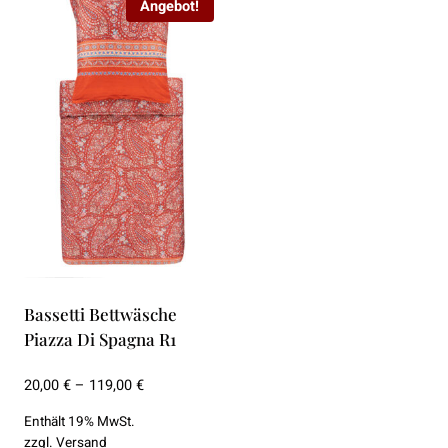
Angebot!
Bassetti Bettwäsche
Piazza Di Spagna R1
Preisspanne:
20,00
€
–
119,00
€
20,00 €
Enthält 19% MwSt.
bis
zzgl.
Versand