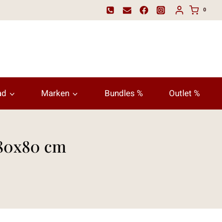
0
ad
Marken
Bundles %
Outlet %
 80x80 cm