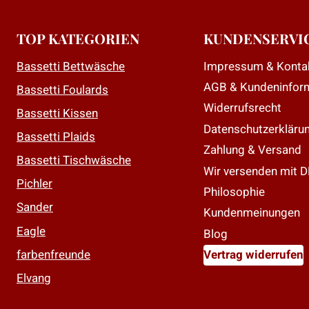
a
D
TOP KATEGORIEN
KUNDENSERVI
O
Impressum & Konta
Bassetti Bettwäsche
k
AGB & Kundeninfor
a
Bassetti Foulards
d
Widerrufsrecht
Bassetti Kissen
P
Datenschutzerkläru
Bassetti Plaids
g
Zahlung & Versand
Bassetti Tischwäsche
w
Wir versenden mit 
Pichler
Philosophie
Sander
Kundenmeinungen
Eagle
Blog
farbenfreunde
Vertrag widerrufen
Elvang