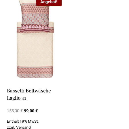
Angebot!
Bassetti Bettwäsche
Laglio 41
Ursprünglicher
Aktueller
155,00
€
99,00
€
Preis
Preis
Enthält 19% MwSt.
war:
ist:
zzgl.
Versand