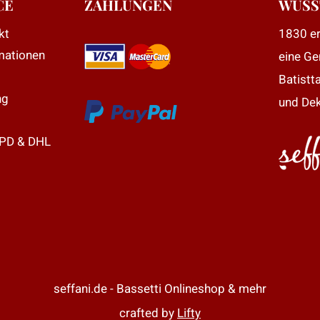
CE
ZAHLUNGEN
WUSS
ptionen
kt
1830 er
önnen
mationen
eine Ge
uf
er
Batistt
roduktseite
ng
und Dek
ewählt
erden
DPD & DHL
seffani.de - Bassetti Onlineshop & mehr
crafted by
Lifty