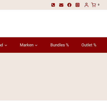
0
ad
Marken
Bundles %
Outlet %