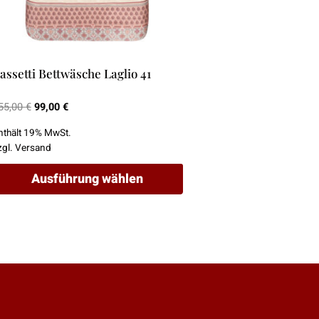
assetti Bettwäsche Laglio 41
Ursprünglicher
Aktueller
55,00
€
99,00
€
Preis
Preis
nthält 19% MwSt.
war:
ist:
zgl.
Versand
155,00 €
99,00 €.
Ausführung wählen
ieses
rodukt
eist
ehrere
arianten
uf.
ie