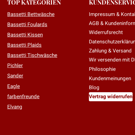
TOP KATEGORIEN
KUNDENSERVI
O
Impressum & Konta
Bassetti Bettwäsche
k
AGB & Kundeninfor
a
Bassetti Foulards
d
Widerrufsrecht
Bassetti Kissen
P
Datenschutzerkläru
Bassetti Plaids
g
Zahlung & Versand
Bassetti Tischwäsche
w
Wir versenden mit 
Pichler
Philosophie
Sander
Kundenmeinungen
Eagle
Blog
farbenfreunde
Vertrag widerrufen
Elvang