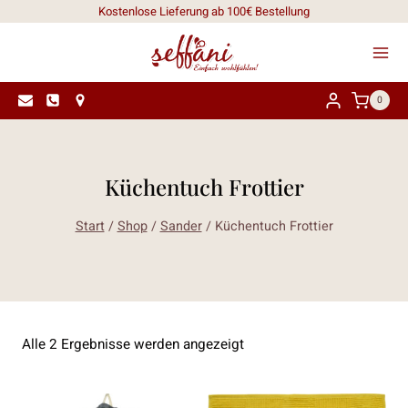
Zum
Kostenlose Lieferung ab 100€ Bestellung
Inhalt
springen
0
Küchentuch Frottier
Start
/
Shop
/
Sander
/
Küchentuch Frottier
Nach
Alle 2 Ergebnisse werden angezeigt
Aktualität
sortiert