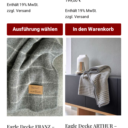
199,00
€
Enthält 19% MwSt.
Enthält 19% MwSt.
zzgl.
Versand
zzgl.
Versand
Ausführung wählen
In den Warenkorb
Dieses
Produkt
weist
mehrere
Varianten
auf.
Die
Optionen
können
auf
der
Produktseite
Eagle Decke ARTHUR –
Eagle Decke FRANZ –