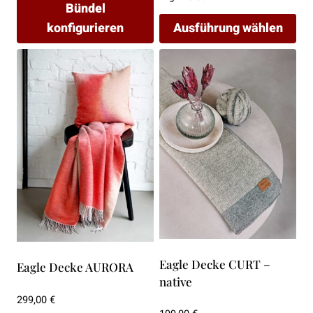
Bündel
konfigurieren
Ausführung wählen
Dieses
Produkt
weist
mehrere
Varianten
auf.
Die
Optionen
können
auf
der
Produktseite
Eagle Decke CURT –
Eagle Decke AURORA
gewählt
native
werden
299,00
€