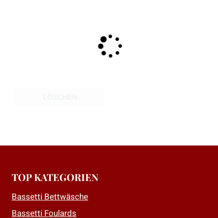
mehrere
Varianten
auf.
Die
Optionen
können
auf
der
LÖSCHEN
Produktseite
gewählt
werden
TOP KATEGORIEN
Bassetti Bettwäsche
Bassetti Foulards