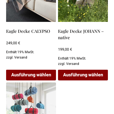
können
können
auf
auf
der
der
Produktseite
Produktseite
gewählt
gewählt
Eagle Decke CALYPSO
Eagle Decke JOHANN –
werden
werden
native
249,00
€
199,00
€
Enthält 19% MwSt.
zzgl.
Versand
Enthält 19% MwSt.
zzgl.
Versand
Ausführung wählen
Ausführung wählen
Dieses
Dieses
Produkt
Produkt
weist
weist
mehrere
mehrere
Varianten
Varianten