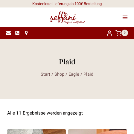
Zum
Kostenlose Lieferung ab 100€ Bestellung
Inhalt
springen
0
Plaid
Start
/
Shop
/
Eagle
/
Plaid
Nach
Alle 11 Ergebnisse werden angezeigt
Aktualität
sortiert