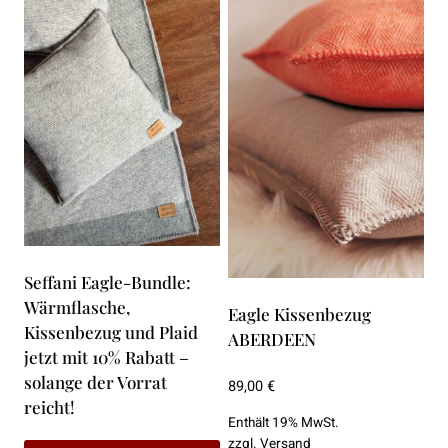
Seffani Eagle-Bundle:
Wärmflasche,
Eagle Kissenbezug
Kissenbezug und Plaid
ABERDEEN
jetzt mit 10% Rabatt –
solange der Vorrat
89,00
€
reicht!
Enthält 19% MwSt.
zzgl.
Versand