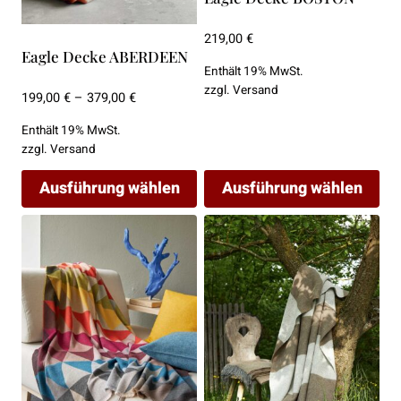
219,00
€
Eagle Decke ABERDEEN
Enthält 19% MwSt.
zzgl.
Versand
Preisspanne:
199,00
€
–
379,00
€
199,00 €
Enthält 19% MwSt.
bis
zzgl.
Versand
379,00 €
Ausführung wählen
Ausführung wählen
Dieses
Dieses
Produkt
Produkt
weist
weist
mehrere
mehrere
Varianten
Varianten
auf.
auf.
Die
Die
Optionen
Optionen