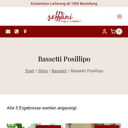
Zum
Kostenlose Lieferung ab 100€ Bestellung
Inhalt
springen
0
Bassetti Posillipo
Start
/
Shop
/
Bassetti
/
Bassetti Posillipo
Nach
Alle 5 Ergebnisse werden angezeigt
Aktualität
sortiert