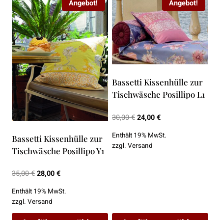
Angebot!
Angebot!
Bassetti Kissenhülle zur
Tischwäsche Posillipo L1
Ursprünglicher
Aktueller
30,00
€
24,00
€
Preis
Preis
Enthält 19% MwSt.
Bassetti Kissenhülle zur
war:
ist:
zzgl.
Versand
Tischwäsche Posillipo Y1
30,00 €
24,00 €.
Ursprünglicher
Aktueller
35,00
€
28,00
€
Preis
Preis
Enthält 19% MwSt.
war:
ist:
zzgl.
Versand
35,00 €
28,00 €.