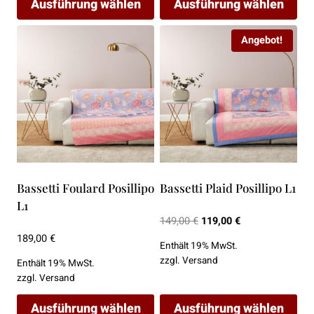
Ausführung wählen
Ausführung wählen
Dieses
Dieses
Angebot!
Produkt
Produkt
weist
weist
mehrere
mehrere
Varianten
Varianten
auf.
auf.
Die
Die
Optionen
Optionen
können
können
Bassetti Foulard Posillipo
Bassetti Plaid Posillipo L1
auf
auf
L1
der
der
Ursprünglicher
Aktueller
149,00
€
119,00
€
Produktseite
Produktseite
Preis
Preis
189,00
€
Enthält 19% MwSt.
war:
ist:
gewählt
gewählt
zzgl.
Versand
Enthält 19% MwSt.
149,00 €
119,00 €.
werden
werden
zzgl.
Versand
Ausführung wählen
Ausführung wählen