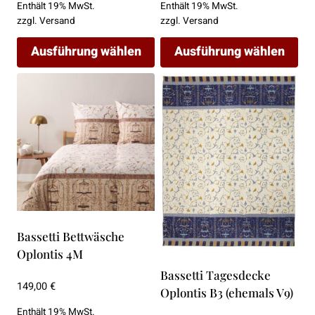
Enthält 19% MwSt.
Enthält 19% MwSt.
werden
werden
zzgl.
Versand
zzgl.
Versand
Ausführung wählen
Ausführung wählen
Dieses
Dieses
Produkt
Produkt
weist
weist
mehrere
mehrere
Varianten
Varianten
auf.
auf.
Die
Die
Optionen
Optionen
können
können
Bassetti Bettwäsche
auf
auf
Oplontis 4M
der
der
Bassetti Tagesdecke
Produktseite
Produktseite
149,00
€
Oplontis B3 (ehemals V9)
gewählt
gewählt
Enthält 19% MwSt.