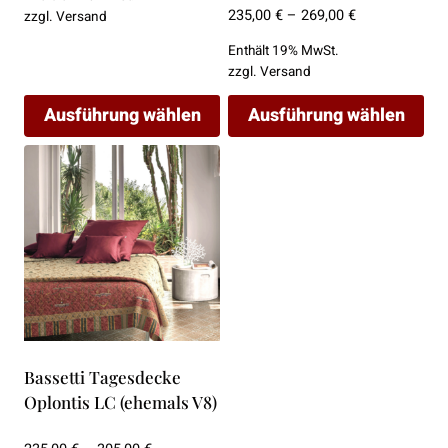
werden
werden
Preisspanne:
235,00
€
–
269,00
€
zzgl.
Versand
235,00 €
Enthält 19% MwSt.
bis
zzgl.
Versand
269,00 €
Ausführung wählen
Ausführung wählen
Dieses
Dieses
Produkt
Produkt
weist
weist
mehrere
mehrere
Varianten
Varianten
auf.
auf.
Die
Die
Optionen
Optionen
können
können
Bassetti Tagesdecke
auf
auf
Oplontis LC (ehemals V8)
der
der
Produktseite
Produktseite