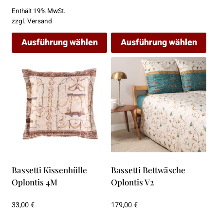
149,00 €
Enthält 19% MwSt.
bis
zzgl.
Versand
279,00 €
Ausführung wählen
Ausführung wählen
Dieses
Dieses
Produkt
Produkt
weist
weist
mehrere
mehrere
Varianten
Varianten
auf.
auf.
Die
Die
Optionen
Optionen
können
können
Bassetti Kissenhülle
Bassetti Bettwäsche
auf
auf
Oplontis 4M
Oplontis V2
der
der
Produktseite
Produktseite
33,00
€
179,00
€
gewählt
gewählt