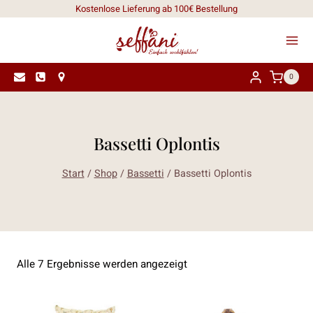
Zum
Kostenlose Lieferung ab 100€ Bestellung
Inhalt
springen
0
Bassetti Oplontis
Start
/
Shop
/
Bassetti
/
Bassetti Oplontis
Nach
Alle 7 Ergebnisse werden angezeigt
Aktualität
sortiert