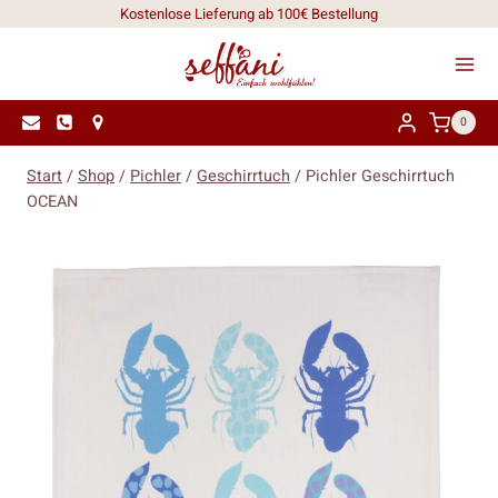
Zum
Kostenlose Lieferung ab 100€ Bestellung
Inhalt
springen
0
Start
/
Shop
/
Pichler
/
Geschirrtuch
/
Pichler Geschirrtuch
OCEAN