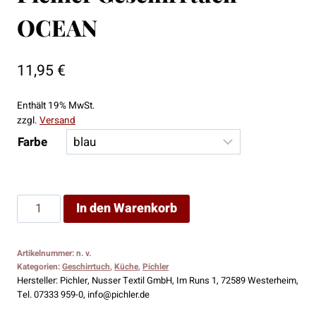
OCEAN
11,95
€
Enthält 19% MwSt.
zzgl.
Versand
Farbe
Pichler
In den Warenkorb
Geschirrtuch
OCEAN
Artikelnummer:
n. v.
Menge
Kategorien:
Geschirrtuch
,
Küche
,
Pichler
Hersteller:
Pichler, Nusser Textil GmbH, Im Runs 1, 72589 Westerheim,
Tel. 07333 959-0, info@pichler.de