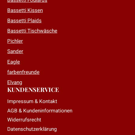
Bassetti Foulards
Optionen
Bassetti Kissen
können
auf
Bassetti Plaids
der
Bassetti Tischwäsche
Produktseite
Pichler
gewählt
Sander
werden
Eagle
farbenfreunde
Elvang
KUNDENSERVICE
Impressum & Kontakt
AGB & Kundeninformationen
Widerrufsrecht
Datenschutzerklärung