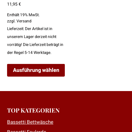
11,95
€
Enthält 19% MwSt.
zzgl.
Versand
Lieferzeit: Der Artikel ist in
unserem Lager derzeit nicht
vorrätig! Die Lieferzeit beträgt in
der Regel 5-14 Werktage.
Ausführung wählen
Dieses
Produkt
weist
mehrere
TOP KATEGORIEN
Varianten
auf.
Bassetti Bettwäsche
Die