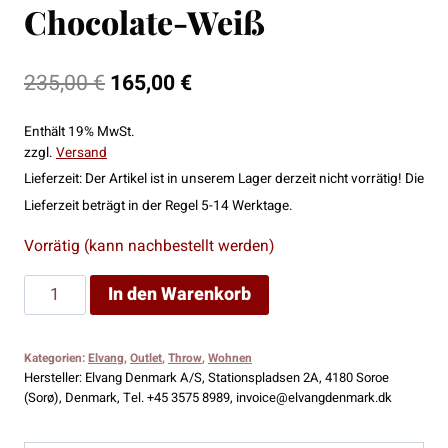
Chocolate-Weiß
Ursprünglicher
Aktueller
235,00
€
165,00
€
Preis
Preis
Enthält 19% MwSt.
war:
ist:
zzgl.
Versand
235,00 €
165,00 €.
Lieferzeit: Der Artikel ist in unserem Lager derzeit nicht vorrätig! Die
Lieferzeit beträgt in der Regel 5-14 Werktage.
Vorrätig (kann nachbestellt werden)
Elvang
In den Warenkorb
Vulcanic
Throw
Kategorien:
Elvang
,
Outlet
,
Throw
,
Wohnen
Chocolate-
Hersteller:
Elvang Denmark A/S, Stationspladsen 2A, 4180 Soroe
Weiß
(Sorø), Denmark, Tel. +45 3575 8989, invoice@elvangdenmark.dk
Menge