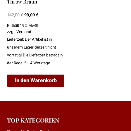
Throw Braun
Ursprünglicher
Aktueller
142,00
€
99,00
€
Preis
Preis
Enthält 19% MwSt.
war:
ist:
zzgl.
Versand
142,00 €
99,00 €.
Lieferzeit: Der Artikel ist in
unserem Lager derzeit nicht
vorrätig! Die Lieferzeit beträgt in
der Regel 5-14 Werktage.
In den Warenkorb
TOP KATEGORIEN