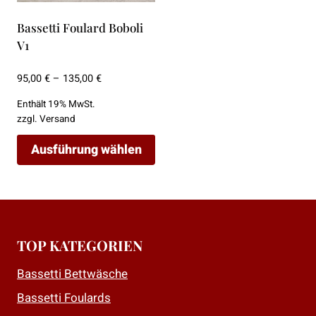
Optionen
Optionen
können
können
Bassetti Foulard Boboli
auf
auf
V1
der
der
Produktseite
Produktseite
Preisspanne:
95,00
€
–
135,00
€
95,00 €
gewählt
gewählt
Enthält 19% MwSt.
bis
werden
werden
zzgl.
Versand
135,00 €
Ausführung wählen
Dieses
Produkt
weist
mehrere
TOP KATEGORIEN
Varianten
auf.
Bassetti Bettwäsche
Die
Bassetti Foulards
Optionen