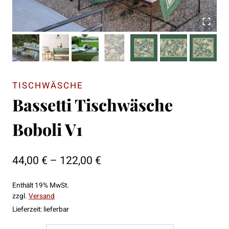
TISCHWÄSCHE
Bassetti Tischwäsche
Boboli V1
Preisspanne:
44,00
€
–
122,00
€
44,00 €
Enthält 19% MwSt.
bis
zzgl.
Versand
122,00 €
Lieferzeit: lieferbar