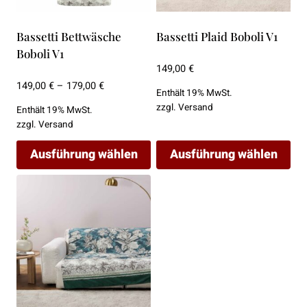
Bassetti Bettwäsche
Bassetti Plaid Boboli V1
Boboli V1
149,00
€
Preisspanne:
149,00
€
–
179,00
€
Enthält 19% MwSt.
149,00 €
zzgl.
Versand
Enthält 19% MwSt.
bis
zzgl.
Versand
179,00 €
Ausführung wählen
Ausführung wählen
Dieses
Dieses
Produkt
Produkt
weist
weist
mehrere
mehrere
Varianten
Varianten
auf.
auf.
Die
Die