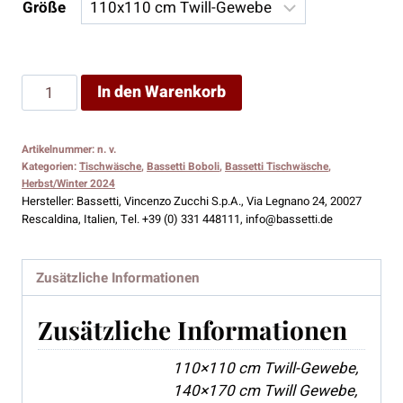
Größe
Bassetti
In den Warenkorb
Tischwäsche
Boboli
Artikelnummer:
n. v.
V1
Kategorien:
Tischwäsche
,
Bassetti Boboli
,
Bassetti Tischwäsche
,
Menge
Herbst/Winter 2024
Hersteller:
Bassetti, Vincenzo Zucchi S.p.A., Via Legnano 24, 20027
Rescaldina, Italien, Tel. +39 (0) 331 448111, info@bassetti.de
Zusätzliche Informationen
Zusätzliche Informationen
110×110 cm Twill-Gewebe,
140×170 cm Twill Gewebe,