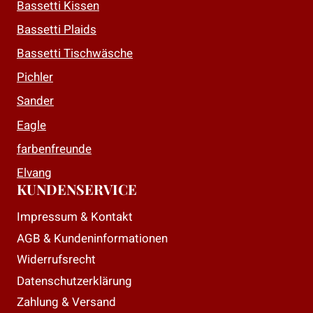
Bassetti Kissen
können
auf
Bassetti Plaids
der
Bassetti Tischwäsche
Produktseite
Pichler
gewählt
Sander
werden
Eagle
farbenfreunde
Elvang
KUNDENSERVICE
Impressum & Kontakt
AGB & Kundeninformationen
Widerrufsrecht
Datenschutzerklärung
Zahlung & Versand