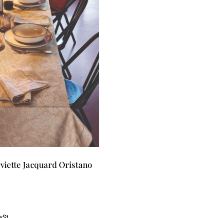
rviette Jacquard Oristano
wSt.