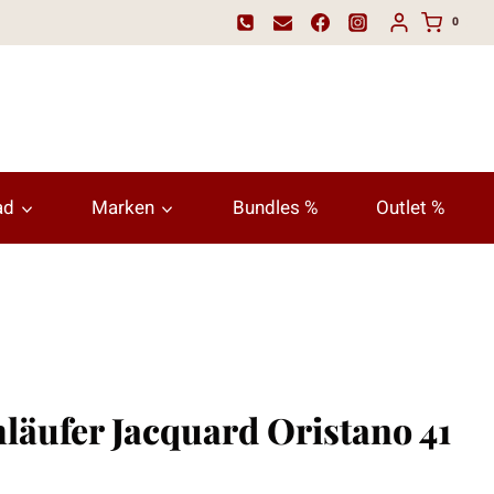
0
ad
Marken
Bundles %
Outlet %
hläufer Jacquard Oristano 41