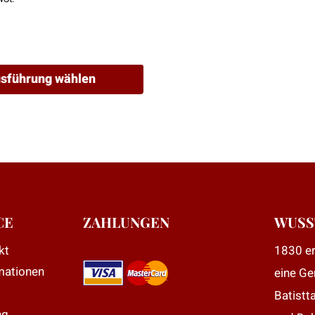
sführung wählen
CE
ZAHLUNGEN
WUSS
kt
1830 er
mationen
eine Ge
Batistt
e
ng