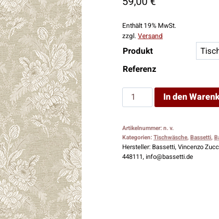
59,00
€
Enthält 19% MwSt.
zzgl.
Versand
Produkt
Referenz
Bassetti
In den Waren
Tischläufer
Jacquard
Artikelnummer:
n. v.
Oristano
Kategorien:
Tischwäsche
,
Bassetti
,
B
41
Hersteller:
Bassetti, Vincenzo Zucch
448111, info@bassetti.de
Menge