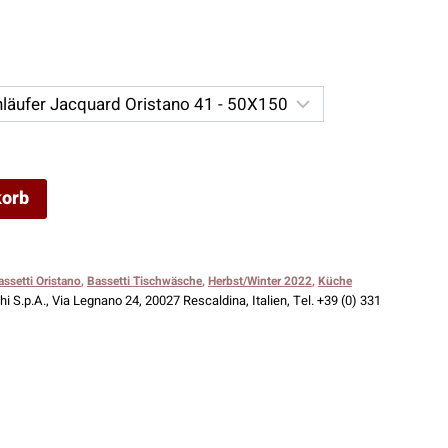
korb
assetti Oristano
,
Bassetti Tischwäsche
,
Herbst/Winter 2022
,
Küche
i S.p.A., Via Legnano 24, 20027 Rescaldina, Italien, Tel. +39 (0) 331