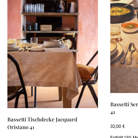
Bassetti Se
41
Bassetti Tischdecke Jacquard
32,00
€
Oristano 41
Enthält 19% M