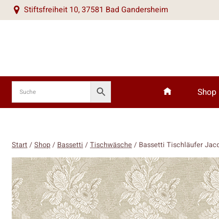
Zum
Stiftsfreiheit 10, 37581 Bad Gandersheim
Inhalt
springen
Shop
Start
/
Shop
/
Bassetti
/
Tischwäsche
/
Bassetti Tischläufer Jac