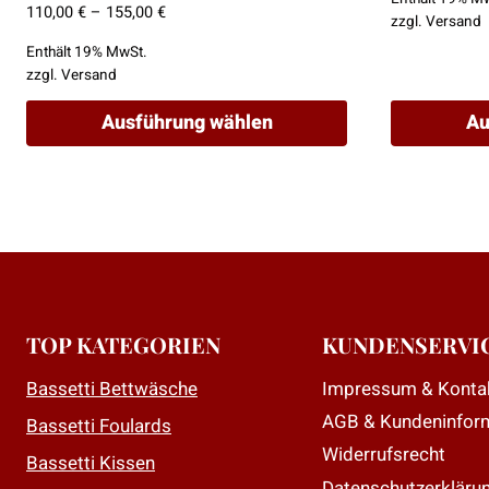
Preisspanne:
110,00
€
–
155,00
€
zzgl.
Versand
110,00 €
Enthält 19% MwSt.
bis
zzgl.
Versand
155,00 €
Ausführung wählen
Au
Dieses
Dieses
Produkt
Produkt
weist
weist
mehrere
mehrere
Varianten
Varianten
auf.
auf.
Die
Die
TOP KATEGORIEN
KUNDENSERVI
Optionen
Optionen
Impressum & Konta
Bassetti Bettwäsche
können
können
AGB & Kundeninfor
auf
auf
Bassetti Foulards
der
der
Widerrufsrecht
Bassetti Kissen
Produktseite
Produktseit
Datenschutzerkläru