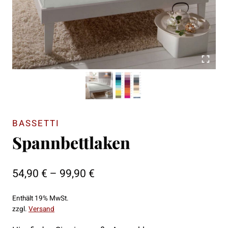
BASSETTI
Spannbettlaken
Preisspanne:
54,90
€
–
99,90
€
54,90 €
Enthält 19% MwSt.
bis
zzgl.
Versand
99,90 €