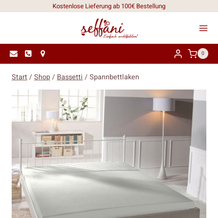
Zum
Kostenlose Lieferung ab 100€ Bestellung
Inhalt
springen
0
Start
/
Shop
/
Bassetti
/
Spannbettlaken