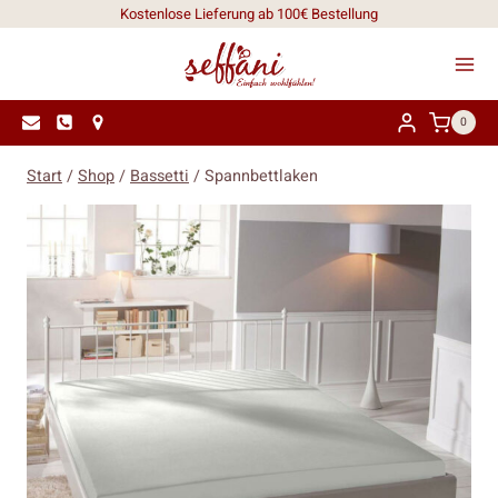
Zum
Kostenlose Lieferung ab 100€ Bestellung
Inhalt
springen
0
Start
/
Shop
/
Bassetti
/
Spannbettlaken