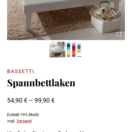
BASSETTI
Spannbettlaken
Preisspanne:
54,90
€
–
99,90
€
54,90 €
Enthält 19% MwSt.
bis
zzgl.
Versand
99,90 €