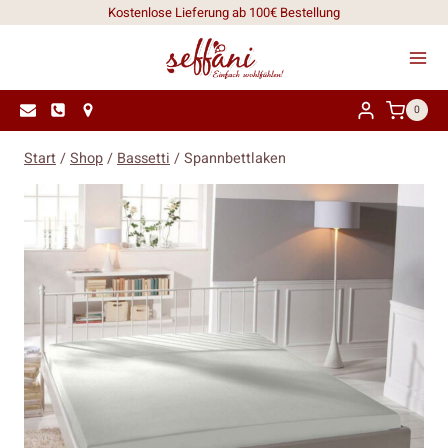
Zum
Kostenlose Lieferung ab 100€ Bestellung
Inhalt
springen
0
Start
/
Shop
/
Bassetti
/
Spannbettlaken