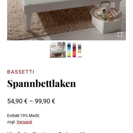
BASSETTI
Spannbettlaken
Preisspanne:
54,90
€
–
99,90
€
54,90 €
Enthält 19% MwSt.
bis
zzgl.
Versand
99,90 €