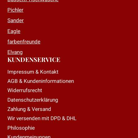
Produktseite
Produktseite
Pichler
gewählt
gewählt
Sander
werden
werden
Eagle
farbenfreunde
Elvang
KUNDENSERVICE
Impressum & Kontakt
AGB & Kundeninformationen
Widerrufsrecht
Datenschutzerklärung
Zahlung & Versand
Wir versenden mit DPD & DHL
Philosophie
Kundenmeinungen