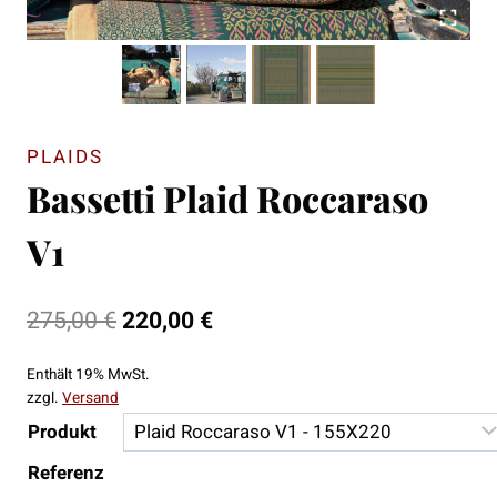
PLAIDS
Bassetti Plaid Roccaraso
V1
Ursprünglicher
Aktueller
275,00
€
220,00
€
Preis
Preis
Enthält 19% MwSt.
war:
ist:
zzgl.
Versand
275,00 €
220,00 €.
Produkt
Referenz