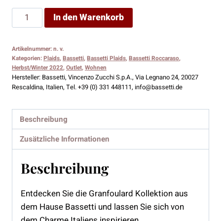
Bassetti
In den Warenkorb
Plaid
Roccaraso
Artikelnummer:
n. v.
V1
Kategorien:
Plaids
,
Bassetti
,
Bassetti Plaids
,
Bassetti Roccaraso
,
Menge
Herbst/Winter 2022
,
Outlet
,
Wohnen
Hersteller:
Bassetti, Vincenzo Zucchi S.p.A., Via Legnano 24, 20027
Rescaldina, Italien, Tel. +39 (0) 331 448111, info@bassetti.de
Beschreibung
Zusätzliche Informationen
Beschreibung
Entdecken Sie die Granfoulard Kollektion aus
dem Hause Bassetti und lassen Sie sich von
dem Charme Italiens inspirieren.