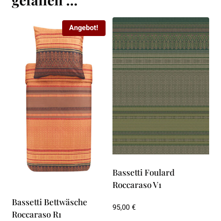
Angebot!
Bassetti Foulard
Roccaraso V1
Bassetti Bettwäsche
95,00
€
Roccaraso R1