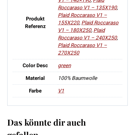
V1 – 140×190
,
Plaid
Roccaraso V1 – 135X190
,
Plaid Roccaraso V1 –
Produkt
155X220
,
Plaid Roccaraso
Referenz
V1 – 180X250
,
Plaid
Roccaraso V1 – 240X250
,
Plaid Roccaraso V1 –
270X250
Color Desc
green
Material
100% Baumwolle
Farbe
V1
Das könnte dir auch
gefallen …