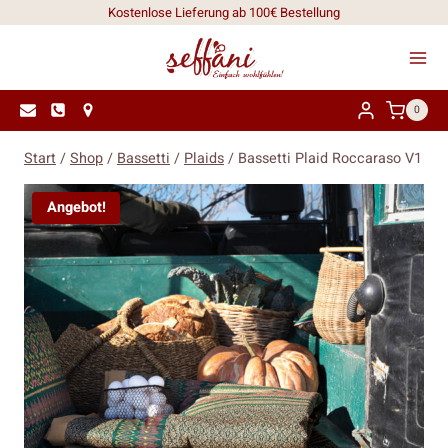
Zum
Kostenlose Lieferung ab 100€ Bestellung
Inhalt
springen
0
Start
/
Shop
/
Bassetti
/
Plaids
/
Bassetti Plaid Roccaraso V1
Angebot!