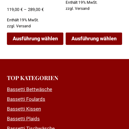
Enthält 19% MwSt.
zzgl.
Versand
Preisspanne:
119,00
€
–
289,00
€
119,00 €
Enthält 19% MwSt.
bis
zzgl.
Versand
289,00 €
Ausführung wählen
Ausführung wählen
Dieses
Dieses
Produkt
Produkt
weist
weist
mehrere
mehrere
TOP KATEGORIEN
Varianten
Varianten
auf.
auf.
Bassetti Bettwäsche
Die
Die
Bassetti Foulards
Optionen
Optionen
Bassetti Kissen
können
können
auf
auf
Bassetti Plaids
der
der
Bassetti Tischwäsche