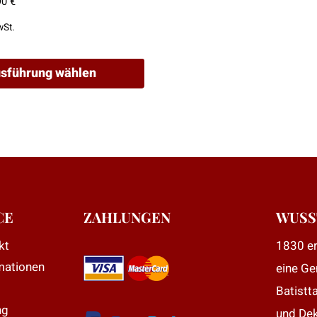
Preisspanne:
90
€
54,90 €
wSt.
bis
99,90 €
sführung wählen
CE
ZAHLUNGEN
WUSS
kt
1830 er
mationen
eine Ge
Batistt
e
ng
und Dek