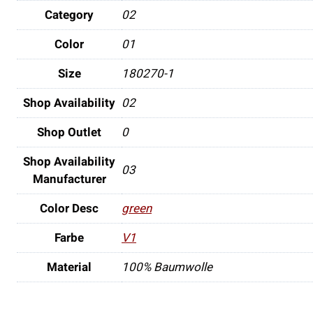
Category
02
Color
01
Size
180270-1
Shop Availability
02
Shop Outlet
0
Shop Availability
03
Manufacturer
Color Desc
green
Farbe
V1
Material
100% Baumwolle