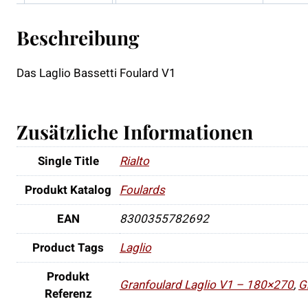
Beschreibung
Das Laglio Bassetti Foulard V1
Zusätzliche Informationen
Single Title
Rialto
Produkt Katalog
Foulards
EAN
8300355782692
Product Tags
Laglio
Produkt
Granfoulard Laglio V1 – 180×270
,
G
Referenz