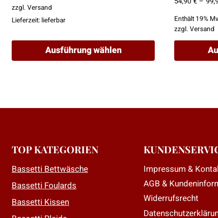
54,90
€
–
99,
war:
ist:
zzgl.
Versand
28,00 €
22,00 €.
Enthält 19% M
Lieferzeit: lieferbar
zzgl.
Versand
Ausführung wählen
Au
Dieses
Dieses
Produkt
Produkt
weist
weist
mehrere
mehrere
Varianten
Varianten
auf.
auf.
Die
Die
TOP KATEGORIEN
KUNDENSERVI
Optionen
Optionen
Impressum & Konta
Bassetti Bettwäsche
können
können
AGB & Kundeninfor
auf
auf
Bassetti Foulards
der
der
Widerrufsrecht
Bassetti Kissen
Produktseite
Produktseit
Datenschutzerkläru