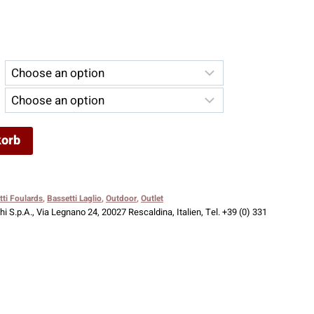
her
ueller
is
,00 €.
korb
tti Foulards
,
Bassetti Laglio
,
Outdoor
,
Outlet
i S.p.A., Via Legnano 24, 20027 Rescaldina, Italien, Tel. +39 (0) 331