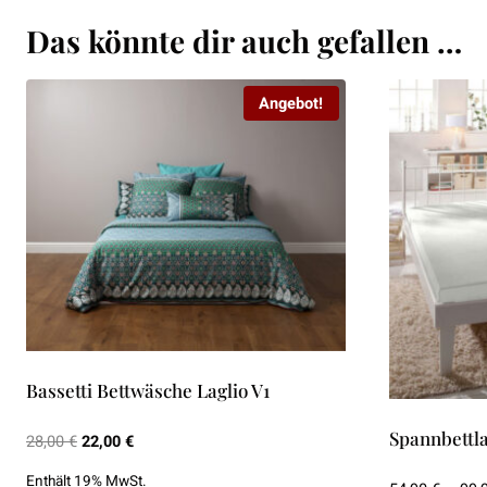
Das könnte dir auch gefallen …
Angebot!
Bassetti Bettwäsche Laglio V1
Spannbettl
Ursprünglicher
Aktueller
28,00
€
22,00
€
Preis
Preis
Enthält 19% MwSt.