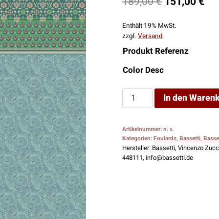
Ursprünglic
Akt
189,00
€
151,00
€
Preis
Pre
Enthält 19% MwSt.
war:
ist:
zzgl.
Versand
189,00 €
151
Produkt Referenz
Color Desc
Bassetti
In den Waren
Foulard
Laglio
Artikelnummer:
n. v.
V1
Kategorien:
Foulards
,
Bassetti
,
Basse
Menge
Hersteller:
Bassetti, Vincenzo Zucch
448111, info@bassetti.de