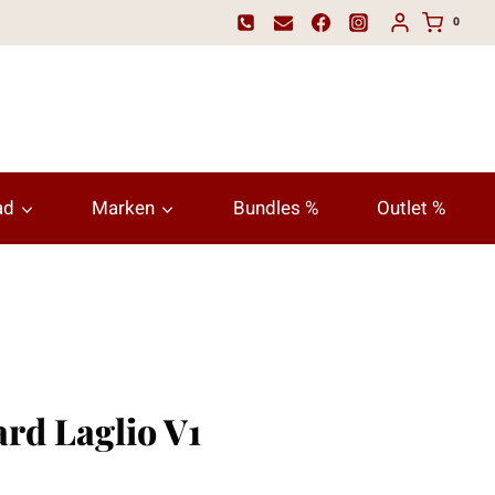
0
ad
Marken
Bundles %
Outlet %
ard Laglio V1