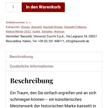
Bassetti
In den Warenkorb
Kissen
Pallanza
Artikelnummer:
n. v.
V1
Kategorien:
Kissen
,
Bassetti
,
Bassetti Kissen
,
Bassetti Pallanza
,
Menge
Herbst/Winter 2022
,
Outlet
,
Schlafen
,
Wohnen
Hersteller:
Bassetti, Vincenzo Zucchi S.p.A., Via Legnano 24, 20027
Rescaldina, Italien, Tel. +39 (0) 331 448111, info@bassetti.de
Beschreibung
Zusätzliche Informationen
Beschreibung
Ein Traum, den Sie einfach ergreifen und an sich
schmiegen können – ein künstlerisches
Meisterwerk der historischen Marke bassetti in