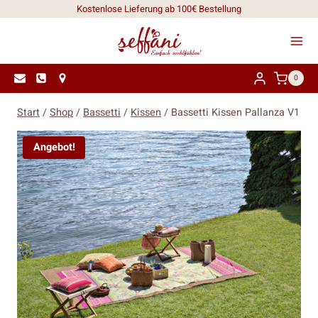
Zum
Kostenlose Lieferung ab 100€ Bestellung
Inhalt
springen
0
Start
/
Shop
/
Bassetti
/
Kissen
/
Bassetti Kissen Pallanza V1
Angebot!