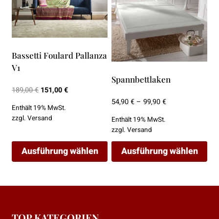
Bassetti Foulard Pallanza
V1
Spannbettlaken
Ursprünglicher
Aktueller
189,00
€
151,00
€
Preis
Preis
Preisspanne:
54,90
€
–
99,90
€
Enthält 19% MwSt.
war:
ist:
54,90 €
zzgl.
Versand
Enthält 19% MwSt.
189,00 €
151,00 €.
bis
zzgl.
Versand
99,90 €
Ausführung wählen
Ausführung wählen
Dieses
Dieses
Produkt
Produkt
weist
weist
mehrere
mehrere
TOP KATEGORIEN