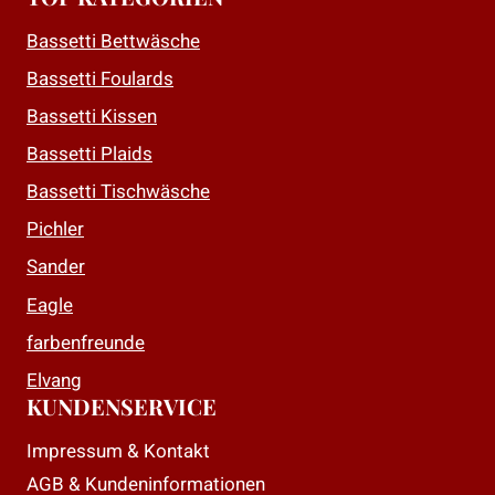
Varianten
Varianten
auf.
auf.
Bassetti Bettwäsche
Die
Die
Bassetti Foulards
Optionen
Optionen
Bassetti Kissen
können
können
auf
auf
Bassetti Plaids
der
der
Bassetti Tischwäsche
Produktseite
Produktseite
Pichler
gewählt
gewählt
Sander
werden
werden
Eagle
farbenfreunde
Elvang
KUNDENSERVICE
Impressum & Kontakt
AGB & Kundeninformationen