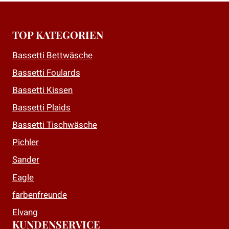
weist
weist
mehrere
mehrere
TOP KATEGORIEN
Varianten
Varianten
auf.
auf.
Bassetti Bettwäsche
Die
Die
Bassetti Foulards
Optionen
Optionen
Bassetti Kissen
können
können
auf
auf
Bassetti Plaids
der
der
Bassetti Tischwäsche
Produktseite
Produktseite
Pichler
gewählt
gewählt
Sander
werden
werden
Eagle
farbenfreunde
Elvang
KUNDENSERVICE