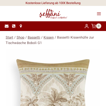
Zum
Kostenlose Lieferung ab 100€ Bestellung
Inhalt
springen
0
Start
/
Shop
/
Bassetti
/
Kissen
/
Bassetti Kissenhülle zur
Tischwäsche Boboli G1