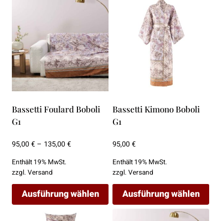
Bassetti Foulard Boboli
Bassetti Kimono Boboli
G1
G1
Preisspanne:
95,00
€
–
135,00
€
95,00
€
95,00 €
Enthält 19% MwSt.
Enthält 19% MwSt.
bis
zzgl.
Versand
zzgl.
Versand
135,00 €
Ausführung wählen
Ausführung wählen
Dieses
Dieses