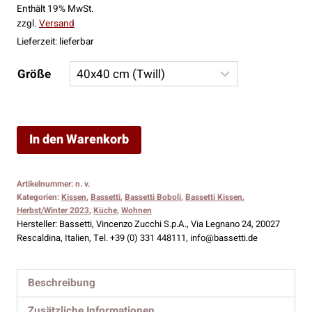
Enthält 19% MwSt.
bis
zzgl.
Versand
35,00 €
Lieferzeit: lieferbar
Größe
Bassetti
In den Warenkorb
Kissenhülle
zur
Artikelnummer:
n. v.
Tischwäsche
Kategorien:
Kissen
,
Bassetti
,
Bassetti Boboli
,
Bassetti Kissen
,
Boboli
Herbst/Winter 2023
,
Küche
,
Wohnen
Hersteller:
Bassetti, Vincenzo Zucchi S.p.A., Via Legnano 24, 20027
G1
Rescaldina, Italien, Tel. +39 (0) 331 448111, info@bassetti.de
Menge
Beschreibung
Zusätzliche Informationen