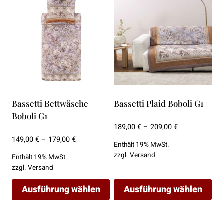
Produkt
Produkt
weist
weist
mehrere
mehrere
Varianten
Varianten
auf.
auf.
Die
Die
Optionen
Optionen
können
können
Bassetti Bettwäsche
Bassetti Plaid Boboli G1
auf
auf
Boboli G1
der
der
Preisspanne:
189,00
€
–
209,00
€
Produktseite
Produktseite
189,00 €
Preisspanne:
149,00
€
–
179,00
€
Enthält 19% MwSt.
bis
149,00 €
gewählt
gewählt
zzgl.
Versand
Enthält 19% MwSt.
209,00 €
bis
werden
werden
zzgl.
Versand
179,00 €
Ausführung wählen
Ausführung wählen
Dieses
Dieses
Produkt
Produkt